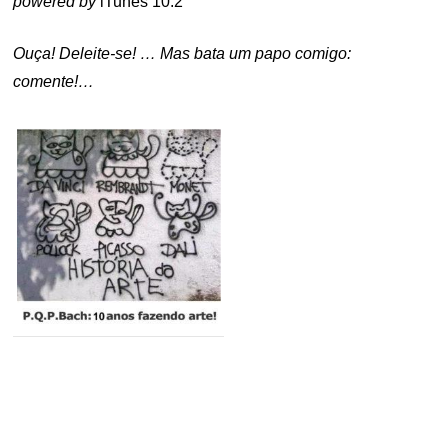
powered by
iTunes 10.2
Ouça! Deleite-se! … Mas bata um papo comigo:
comente!…