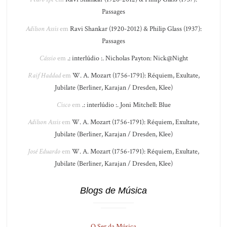
Passages
Adilson Assis
em
Ravi Shankar (1920-2012) & Philip Glass (1937):
Passages
Cássio
em
.: interlúdio :. Nicholas Payton: Nick@Night
Raif Haddad
em
W. A. Mozart (1756-1791): Réquiem, Exultate,
Jubilate (Berliner, Karajan / Dresden, Klee)
Cisco
em
.: interlúdio :. Joni Mitchell: Blue
Adilson Assis
em
W. A. Mozart (1756-1791): Réquiem, Exultate,
Jubilate (Berliner, Karajan / Dresden, Klee)
José Eduardo
em
W. A. Mozart (1756-1791): Réquiem, Exultate,
Jubilate (Berliner, Karajan / Dresden, Klee)
Blogs de Música
O Ser da Música