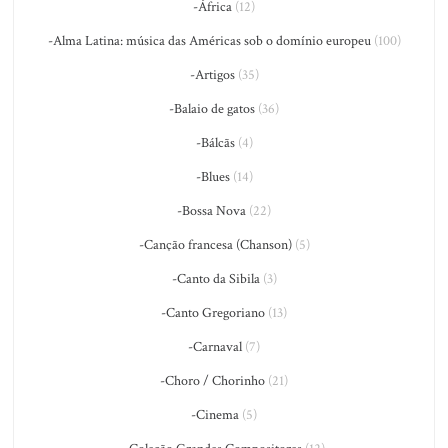
-África
(12)
-Alma Latina: música das Américas sob o domínio europeu
(100)
-Artigos
(35)
-Balaio de gatos
(36)
-Bálcãs
(4)
-Blues
(14)
-Bossa Nova
(22)
-Canção francesa (Chanson)
(5)
-Canto da Sibila
(3)
-Canto Gregoriano
(13)
-Carnaval
(7)
-Choro / Chorinho
(21)
-Cinema
(5)