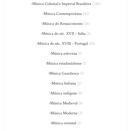
-Música Colonial e Imperial Brasileira
(206)
-Música Contemporânea
(42)
-Música do Renascimento
(26)
-Música do séc. XVII – Itália
(3)
-Música do séc. XVIII – Portugal
(20)
-Música eslovena
(1)
-Música estadunidense
(1)
-Música Gauchesca
(1)
-Música Indiana
(2)
-Música indígena
(8)
-Música Medieval
(8)
-Música Moderna
(3)
-Música oriental
(5)