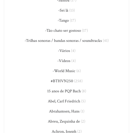
-Samba
(17)
-Sei lá
(13)
-Tango
(17)
-Tão chato ser gostoso
(17)
-Trilhas sonoras / bandas sonoras / soundtracks
(41)
-Vários
(4)
-Vídeos
(4)
-World Music
(6)
#BTHVN250
(258)
15 anos de PQP Bach
(8)
Abel, Carl Friedrich
(5)
Abrahamsen, Hans
(1)
Abreu, Zequinha de
(2)
Achron, Joseph
(2)