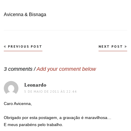
Avicenna & Bisnaga
Navegação
PREVIOUS POST
NEXT POST
de
Post
3 comments /
Add your comment below
Leonardo
disse:
5 DE MAIO DE 2011 ÀS 22:44
Caro Avicenna,
Obrigado por esta postagem, a gravação é maravilhosa…
E meus parabéns pelo trabalho.