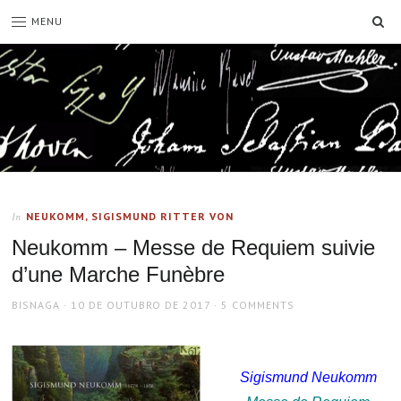
SE
MENU
NEUKOMM, SIGISMUND RITTER VON
In
Neukomm – Messe de Requiem suivie
d’une Marche Funèbre
AUTHOR
POSTED
BISNAGA
10 DE OUTUBRO DE 2017
5 COMMENTS
ON
Sigismund Neukomm