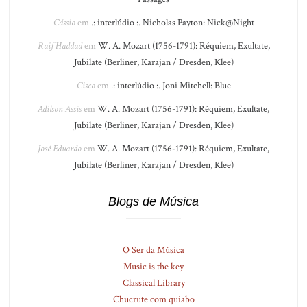
Cássio
em
.: interlúdio :. Nicholas Payton: Nick@Night
Raif Haddad
em
W. A. Mozart (1756-1791): Réquiem, Exultate,
Jubilate (Berliner, Karajan / Dresden, Klee)
Cisco
em
.: interlúdio :. Joni Mitchell: Blue
Adilson Assis
em
W. A. Mozart (1756-1791): Réquiem, Exultate,
Jubilate (Berliner, Karajan / Dresden, Klee)
José Eduardo
em
W. A. Mozart (1756-1791): Réquiem, Exultate,
Jubilate (Berliner, Karajan / Dresden, Klee)
Blogs de Música
O Ser da Música
Music is the key
Classical Library
Chucrute com quiabo