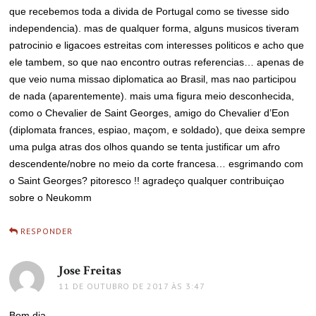
que recebemos toda a divida de Portugal como se tivesse sido
independencia). mas de qualquer forma, alguns musicos tiveram
patrocinio e ligacoes estreitas com interesses politicos e acho que
ele tambem, so que nao encontro outras referencias… apenas de
que veio numa missao diplomatica ao Brasil, mas nao participou
de nada (aparentemente). mais uma figura meio desconhecida,
como o Chevalier de Saint Georges, amigo do Chevalier d’Eon
(diplomata frances, espiao, maçom, e soldado), que deixa sempre
uma pulga atras dos olhos quando se tenta justificar um afro
descendente/nobre no meio da corte francesa… esgrimando com
o Saint Georges? pitoresco !! agradeço qualquer contribuiçao
sobre o Neukomm
RESPONDER
Jose Freitas
disse:
11 DE OUTUBRO DE 2017 ÀS 3:47
Bom dia