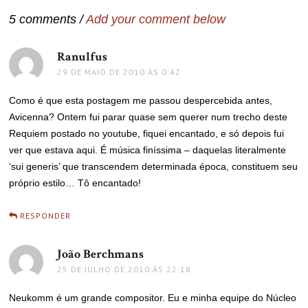
5 comments /
Add your comment below
Ranulfus
disse:
29 DE MAIO DE 2010 ÀS 0:42
Como é que esta postagem me passou despercebida antes,
Avicenna? Ontem fui parar quase sem querer num trecho deste
Requiem postado no youtube, fiquei encantado, e só depois fui
ver que estava aqui. É música finíssima – daquelas literalmente
‘sui generis’ que transcendem determinada época, constituem seu
próprio estilo… Tô encantado!
RESPONDER
João Berchmans
disse:
25 DE JULHO DE 2010 ÀS 22:18
Neukomm é um grande compositor. Eu e minha equipe do Núcleo