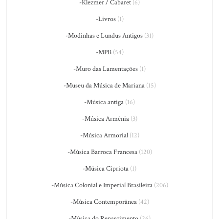
-Klezmer / Cabaret
(6)
-Livros
(1)
-Modinhas e Lundus Antigos
(31)
-MPB
(54)
-Muro das Lamentações
(1)
-Museu da Música de Mariana
(15)
-Música antiga
(16)
-Música Armênia
(3)
-Música Armorial
(12)
-Música Barroca Francesa
(120)
-Música Cipriota
(1)
-Música Colonial e Imperial Brasileira
(206)
-Música Contemporânea
(42)
-Música do Renascimento
(26)