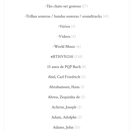
-Tão chato ser gostoso
(17)
-Trilhas sonoras / bandas sonoras / soundtracks
(41)
-Vários
(4)
-Vídeos
(4)
-World Music
(6)
#BTHVN250
(258)
15 anos de PQP Bach
(8)
Abel, Carl Friedrich
(5)
Abrahamsen, Hans
(1)
Abreu, Zequinha de
(2)
Achron, Joseph
(2)
Adam, Adolphe
(2)
Adams, John
(15)