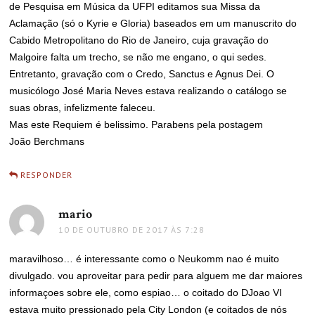
de Pesquisa em Música da UFPI editamos sua Missa da
Aclamação (só o Kyrie e Gloria) baseados em um manuscrito do
Cabido Metropolitano do Rio de Janeiro, cuja gravação do
Malgoire falta um trecho, se não me engano, o qui sedes.
Entretanto, gravação com o Credo, Sanctus e Agnus Dei. O
musicólogo José Maria Neves estava realizando o catálogo se
suas obras, infelizmente faleceu.
Mas este Requiem é belissimo. Parabens pela postagem
João Berchmans
RESPONDER
mario
disse:
10 DE OUTUBRO DE 2017 ÀS 7:28
maravilhoso… é interessante como o Neukomm nao é muito
divulgado. vou aproveitar para pedir para alguem me dar maiores
informaçoes sobre ele, como espiao… o coitado do DJoao VI
estava muito pressionado pela City London (e coitados de nós