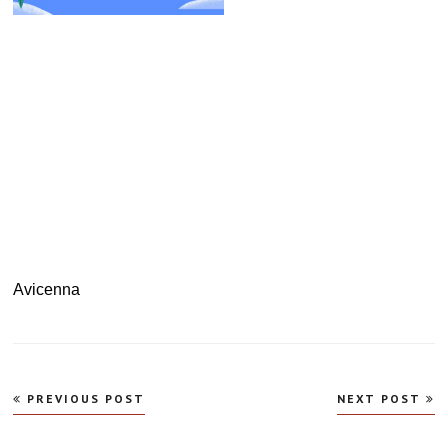
Avicenna
Navegação
PREVIOUS POST
NEXT POST
de
Post