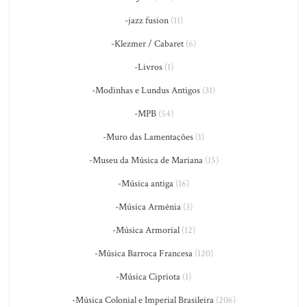
-jazz fusion
(11)
-Klezmer / Cabaret
(6)
-Livros
(1)
-Modinhas e Lundus Antigos
(31)
-MPB
(54)
-Muro das Lamentações
(1)
-Museu da Música de Mariana
(15)
-Música antiga
(16)
-Música Armênia
(3)
-Música Armorial
(12)
-Música Barroca Francesa
(120)
-Música Cipriota
(1)
-Música Colonial e Imperial Brasileira
(206)