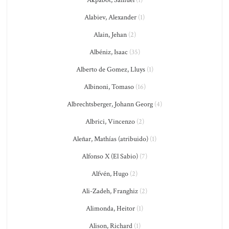
Akpabot, Samuel
(1)
Alabiev, Alexander
(1)
Alain, Jehan
(2)
Albéniz, Isaac
(35)
Alberto de Gomez, Lluys
(1)
Albinoni, Tomaso
(16)
Albrechtsberger, Johann Georg
(4)
Albrici, Vincenzo
(2)
Aleñar, Mathías (atribuido)
(1)
Alfonso X (El Sabio)
(7)
Alfvén, Hugo
(2)
Ali-Zadeh, Franghiz
(2)
Alimonda, Heitor
(1)
Alison, Richard
(1)