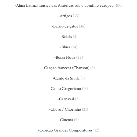
-Alma Latina: música das Américas sob o domínio europeu
(100)
-Artigos
(35)
-Balaio de gatos
(36)
-Bálcãs
(4)
-Blues
(14)
-Bossa Nova
(22)
-Canção francesa (Chanson)
(5)
-Canto da Sibila
(3)
-Canto Gregoriano
(13)
-Carnaval
(7)
-Choro / Chorinho
(21)
-Cinema
(5)
-Coleção Grandes Compositores
(12)