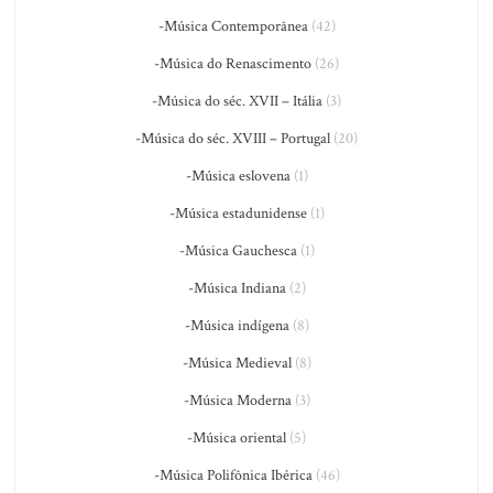
-Música Contemporânea
(42)
-Música do Renascimento
(26)
-Música do séc. XVII – Itália
(3)
-Música do séc. XVIII – Portugal
(20)
-Música eslovena
(1)
-Música estadunidense
(1)
-Música Gauchesca
(1)
-Música Indiana
(2)
-Música indígena
(8)
-Música Medieval
(8)
-Música Moderna
(3)
-Música oriental
(5)
-Música Polifônica Ibérica
(46)