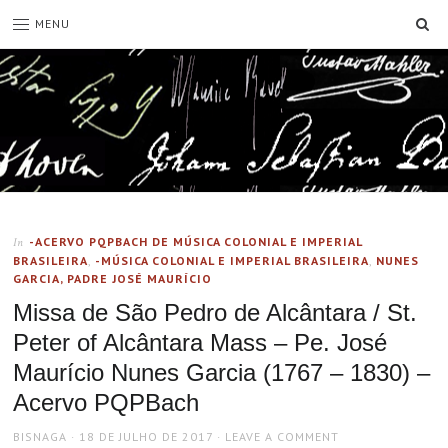
SE
MENU
-ACERVO PQPBACH DE MÚSICA COLONIAL E IMPERIAL
In
BRASILEIRA
,
-MÚSICA COLONIAL E IMPERIAL BRASILEIRA
,
NUNES
GARCIA, PADRE JOSÉ MAURÍCIO
Missa de São Pedro de Alcântara / St.
Peter of Alcântara Mass – Pe. José
Maurício Nunes Garcia (1767 – 1830) –
Acervo PQPBach
AUTHOR
POSTED
BISNAGA
18 DE JULHO DE 2017
LEAVE A COMMENT