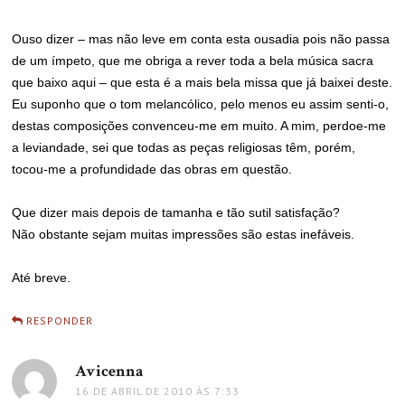
Ouso dizer – mas não leve em conta esta ousadia pois não passa
de um ímpeto, que me obriga a rever toda a bela música sacra
que baixo aqui – que esta é a mais bela missa que já baixei deste.
Eu suponho que o tom melancólico, pelo menos eu assim senti-o,
destas composições convenceu-me em muito. A mim, perdoe-me
a leviandade, sei que todas as peças religiosas têm, porém,
tocou-me a profundidade das obras em questão.
Que dizer mais depois de tamanha e tão sutil satisfação?
Não obstante sejam muitas impressões são estas inefáveis.
Até breve.
RESPONDER
Avicenna
disse:
16 DE ABRIL DE 2010 ÀS 7:33