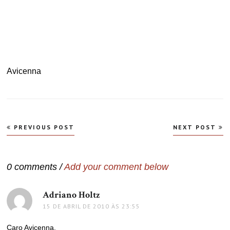
Avicenna
Navegação
PREVIOUS POST
NEXT POST
de
Post
0 comments /
Add your comment below
Adriano Holtz
disse:
15 DE ABRIL DE 2010 ÀS 23:55
Caro Avicenna.