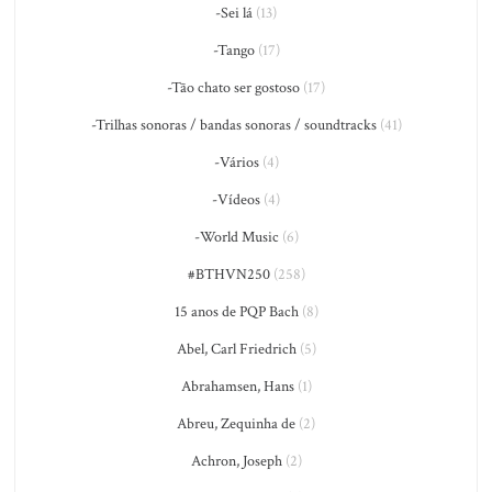
-Sei lá
(13)
-Tango
(17)
-Tão chato ser gostoso
(17)
-Trilhas sonoras / bandas sonoras / soundtracks
(41)
-Vários
(4)
-Vídeos
(4)
-World Music
(6)
#BTHVN250
(258)
15 anos de PQP Bach
(8)
Abel, Carl Friedrich
(5)
Abrahamsen, Hans
(1)
Abreu, Zequinha de
(2)
Achron, Joseph
(2)