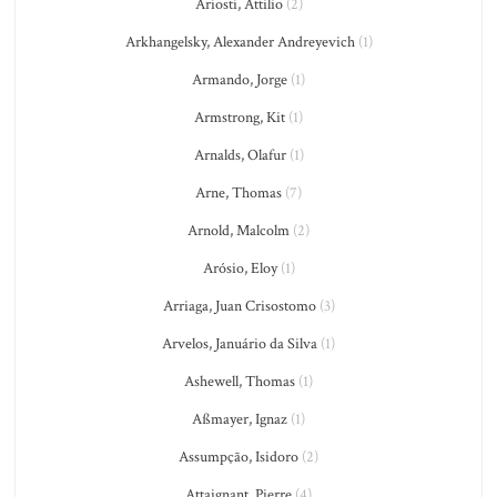
Ariosti, Attilio
(2)
Arkhangelsky, Alexander Andreyevich
(1)
Armando, Jorge
(1)
Armstrong, Kit
(1)
Arnalds, Olafur
(1)
Arne, Thomas
(7)
Arnold, Malcolm
(2)
Arósio, Eloy
(1)
Arriaga, Juan Crisostomo
(3)
Arvelos, Januário da Silva
(1)
Ashewell, Thomas
(1)
Aßmayer, Ignaz
(1)
Assumpção, Isidoro
(2)
Attaignant, Pierre
(4)