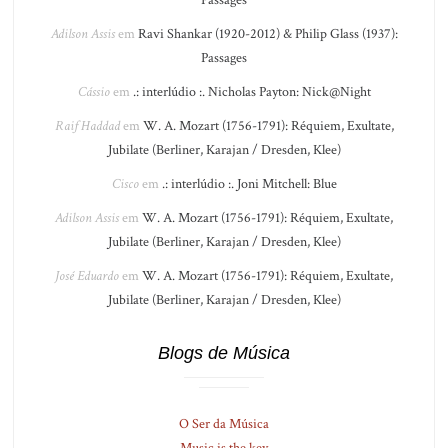
Passages
Adilson Assis
em
Ravi Shankar (1920-2012) & Philip Glass (1937):
Passages
Cássio
em
.: interlúdio :. Nicholas Payton: Nick@Night
Raif Haddad
em
W. A. Mozart (1756-1791): Réquiem, Exultate,
Jubilate (Berliner, Karajan / Dresden, Klee)
Cisco
em
.: interlúdio :. Joni Mitchell: Blue
Adilson Assis
em
W. A. Mozart (1756-1791): Réquiem, Exultate,
Jubilate (Berliner, Karajan / Dresden, Klee)
José Eduardo
em
W. A. Mozart (1756-1791): Réquiem, Exultate,
Jubilate (Berliner, Karajan / Dresden, Klee)
Blogs de Música
O Ser da Música