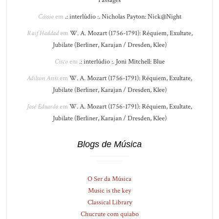
Cássio
em
.: interlúdio :. Nicholas Payton: Nick@Night
Raif Haddad
em
W. A. Mozart (1756-1791): Réquiem, Exultate,
Jubilate (Berliner, Karajan / Dresden, Klee)
Cisco
em
.: interlúdio :. Joni Mitchell: Blue
Adilson Assis
em
W. A. Mozart (1756-1791): Réquiem, Exultate,
Jubilate (Berliner, Karajan / Dresden, Klee)
José Eduardo
em
W. A. Mozart (1756-1791): Réquiem, Exultate,
Jubilate (Berliner, Karajan / Dresden, Klee)
Blogs de Música
O Ser da Música
Music is the key
Classical Library
Chucrute com quiabo