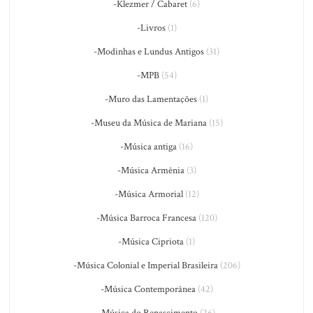
-Klezmer / Cabaret
(6)
-Livros
(1)
-Modinhas e Lundus Antigos
(31)
-MPB
(54)
-Muro das Lamentações
(1)
-Museu da Música de Mariana
(15)
-Música antiga
(16)
-Música Armênia
(3)
-Música Armorial
(12)
-Música Barroca Francesa
(120)
-Música Cipriota
(1)
-Música Colonial e Imperial Brasileira
(206)
-Música Contemporânea
(42)
-Música do Renascimento
(26)