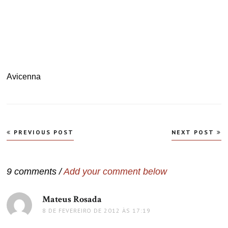
.
Avicenna
Navegação
PREVIOUS POST
NEXT POST
de
Post
9 comments /
Add your comment below
Mateus Rosada
disse:
8 DE FEVEREIRO DE 2012 ÀS 17:19