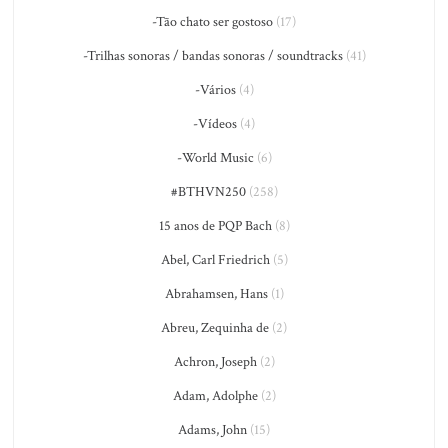
-Tão chato ser gostoso
(17)
-Trilhas sonoras / bandas sonoras / soundtracks
(41)
-Vários
(4)
-Vídeos
(4)
-World Music
(6)
#BTHVN250
(258)
15 anos de PQP Bach
(8)
Abel, Carl Friedrich
(5)
Abrahamsen, Hans
(1)
Abreu, Zequinha de
(2)
Achron, Joseph
(2)
Adam, Adolphe
(2)
Adams, John
(15)