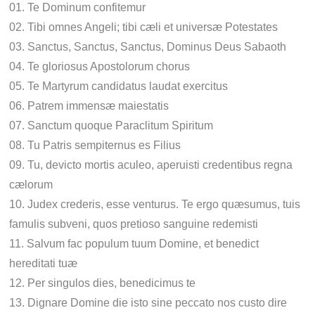
01. Te Dominum confitemur
02. Tibi omnes Angeli; tibi cæli et universæ Potestates
03. Sanctus, Sanctus, Sanctus, Dominus Deus Sabaoth
04. Te gloriosus Apostolorum chorus
05. Te Martyrum candidatus laudat exercitus
06. Patrem immensæ maiestatis
07. Sanctum quoque Paraclitum Spiritum
08. Tu Patris sempiternus es Filius
09. Tu, devicto mortis aculeo, aperuisti credentibus regna
cælorum
10. Judex crederis, esse venturus. Te ergo quæsumus, tuis
famulis subveni, quos pretioso sanguine redemisti
11. Salvum fac populum tuum Domine, et benedict
hereditati tuæ
12. Per singulos dies, benedicimus te
13. Dignare Domine die isto sine peccato nos custo dire