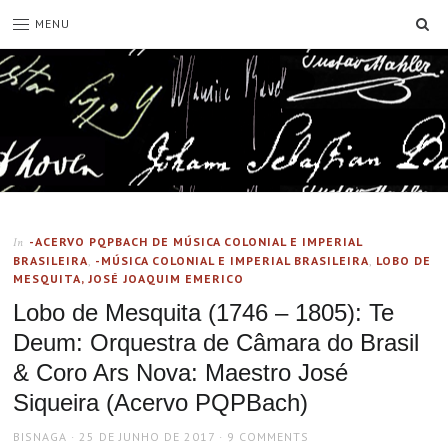
SE
MENU
-ACERVO PQPBACH DE MÚSICA COLONIAL E IMPERIAL
In
BRASILEIRA
,
-MÚSICA COLONIAL E IMPERIAL BRASILEIRA
,
LOBO DE
MESQUITA, JOSÉ JOAQUIM EMERICO
Lobo de Mesquita (1746 – 1805): Te
Deum: Orquestra de Câmara do Brasil
& Coro Ars Nova: Maestro José
Siqueira (Acervo PQPBach)
AUTHOR
POSTED
BISNAGA
25 DE JUNHO DE 2017
9 COMMENTS