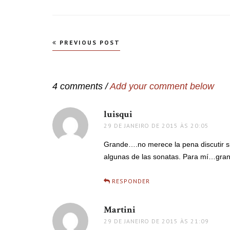
Navegação
PREVIOUS POST
de
Post
4 comments /
Add your comment below
luisqui
disse:
29 DE JANEIRO DE 2015 ÀS 20:05
Grande….no merece la pena discutir si
algunas de las sonatas. Para mí…gran
RESPONDER
Martini
disse:
29 DE JANEIRO DE 2015 ÀS 21:09