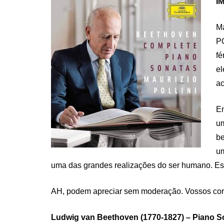
IM
Ma
PQ
fé
el
ac
En
um
be
um
uma das grandes realizações do ser humano. Est
AH, podem apreciar sem moderação. Vossos co
Ludwig van Beethoven (1770-1827) – Piano Son