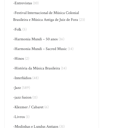
-Entrevistas
(10)
-Festival Internacional de Música Colonial
Brasileira e Música Antiga de Juiz de Fora
(23)
-Folk
(5)
-Harmonia Mundi – 50 anos
(16)
-Harmonia Mundi – Sacred Music
(14)
-Hinos
(2)
-História da Música Brasileira
(14)
-Interlúdios
(48)
-Jazz
(589)
-jazz fusion
(11)
-Klezmer / Cabaret
(6)
-Livros
(1)
-Modinhas e Lundus Antigos
(31)