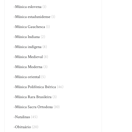
-Música eslovena
(1)
-Música estadunidense
(1)
-Música Gauchesca
(1)
-Música Indiana
(2)
-Música indígena
(8)
-Música Medieval
(8)
-Música Moderna
(3)
-Música oriental
(5)
-Música Polifônica Ibérica
(46)
-Música Rara Brasileira
(3)
-Música Sacra Ortodoxa
(10)
-Natalinas
(45)
-Obituário
(20)