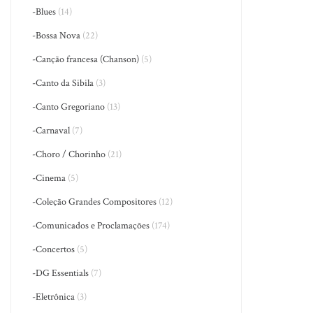
-Blues
(14)
-Bossa Nova
(22)
-Canção francesa (Chanson)
(5)
-Canto da Sibila
(3)
-Canto Gregoriano
(13)
-Carnaval
(7)
-Choro / Chorinho
(21)
-Cinema
(5)
-Coleção Grandes Compositores
(12)
-Comunicados e Proclamações
(174)
-Concertos
(5)
-DG Essentials
(7)
-Eletrônica
(3)