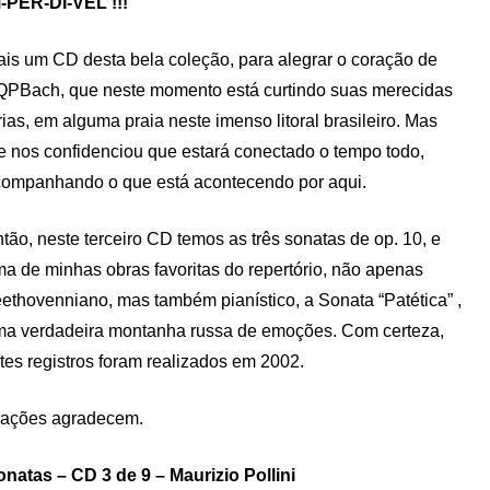
-PER-DÍ-VEL !!!
is um CD desta bela coleção, para alegrar o coração de
PBach, que neste momento está curtindo suas merecidas
rias, em alguma praia neste imenso litoral brasileiro. Mas
e nos confidenciou que estará conectado o tempo todo,
ompanhando o que está acontecendo por aqui.
tão, neste terceiro CD temos as três sonatas de op. 10, e
a de minhas obras favoritas do repertório, não apenas
ethovenniano, mas também pianístico, a Sonata “Patética” ,
a verdadeira montanha russa de emoções. Com certeza,
es registros foram realizados em 2002.
rações agradecem.
atas – CD 3 de 9 – Maurizio Pollini