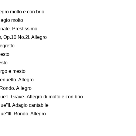
egro molto e con brio
dagio molto
inale. Prestissimo
, Op.10 No.2I. Allegro
egretto
resto
esto
argo e mesto
enuetto. Allegro
 Rondo. Allegro
e”I. Grave–Allegro di molto e con brio
ue”II. Adagio cantabile
e”III. Rondo. Allegro