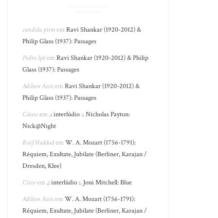
candida pires
em
Ravi Shankar (1920-2012) &
Philip Glass (1937): Passages
Pedro Ipê
em
Ravi Shankar (1920-2012) & Philip
Glass (1937): Passages
Adilson Assis
em
Ravi Shankar (1920-2012) &
Philip Glass (1937): Passages
Cássio
em
.: interlúdio :. Nicholas Payton:
Nick@Night
Raif Haddad
em
W. A. Mozart (1756-1791):
Réquiem, Exultate, Jubilate (Berliner, Karajan /
Dresden, Klee)
Cisco
em
.: interlúdio :. Joni Mitchell: Blue
Adilson Assis
em
W. A. Mozart (1756-1791):
Réquiem, Exultate, Jubilate (Berliner, Karajan /