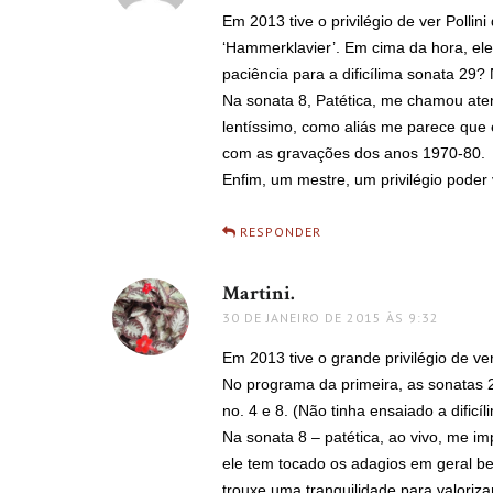
Em 2013 tive o privilégio de ver Polli
‘Hammerklavier’. Em cima da hora, el
paciência para a dificílima sonata 29
Na sonata 8, Patética, me chamou ate
lentíssimo, como aliás me parece que
com as gravações dos anos 1970-80.
Enfim, um mestre, um privilégio pode
RESPONDER
Martini.
disse:
30 DE JANEIRO DE 2015 ÀS 9:32
Em 2013 tive o grande privilégio de ver
No programa da primeira, as sonatas 
no. 4 e 8. (Não tinha ensaiado a dific
Na sonata 8 – patética, ao vivo, me i
ele tem tocado os adagios em geral b
trouxe uma tranquilidade para valori