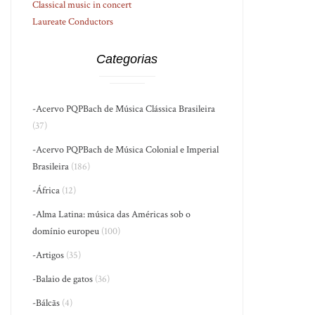
Classical music in concert
Laureate Conductors
Categorias
-Acervo PQPBach de Música Clássica Brasileira
(37)
-Acervo PQPBach de Música Colonial e Imperial
Brasileira
(186)
-África
(12)
-Alma Latina: música das Américas sob o
domínio europeu
(100)
-Artigos
(35)
-Balaio de gatos
(36)
-Bálcãs
(4)