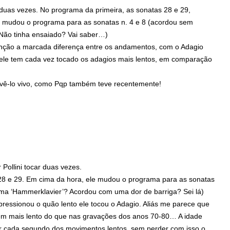
ni duas vezes. No programa da primeira, as sonatas 28 e 29,
e mudou o programa para as sonatas n. 4 e 8 (acordou sem
? Não tinha ensaiado? Vai saber…)
nção a marcada diferença entre os andamentos, com o Adagio
 ele tem cada vez tocado os adagios mais lentos, em comparação
r vê-lo vivo, como Pqp também teve recentemente!
 Pollini tocar duas vezes.
28 e 29. Em cima da hora, ele mudou o programa para as sonatas
ílima ‘Hammerklavier’? Acordou com uma dor de barriga? Sei lá)
mpressionou o quão lento ele tocou o Adagio. Aliás me parece que
em mais lento do que nas gravações dos anos 70-80… A idade
zar cada segundo dos movimentos lentos, sem perder com isso o