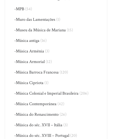
-MPB
(54)
-Muro das Lamentações
(1)
-Museu da Música de Mariana
(15)
-Música antiga
(16)
-Música Armênia
(3)
-Música Armorial
(12)
-Música Barroca Francesa
(120)
-Música Cipriota
(1)
-Música Colonial e Imperial Brasileira
(206)
-Música Contemporânea
(42)
-Música do Renascimento
(26)
-Música do séc. XVII – Itália
(3)
-Música do séc. XVIII – Portugal
(20)