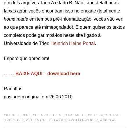
em dois arquivos: lado A e lado B. Não cabe detalhar as
faixas aqui: vocês encontram isso no encarte (totalmente
home made
em tempos pré-informatização, vocês vão ver;
ao que parece até mimeografado). E quem quiser os textos
completos pode garimpá-los neste site ligado à
Universidade de Trier:
Heinrich Heine Portal
.
Espero que apreciem!
. . . . . BAIXE AQUI – download here
Ranulfus
postagem original em 26.06.2010
TAGS:
BARDET, RENÉ
,
HEINRICH HEINE
,
KABARETT
,
POESIA
,
POESIE
UND MUSIK
,
VALENTINI, ORLANDO
,
VOLLENWEIDER, ANDREAS