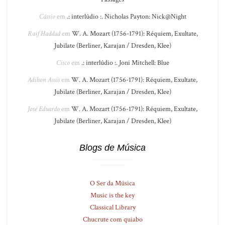
Cássio
em
.: interlúdio :. Nicholas Payton: Nick@Night
Raif Haddad
em
W. A. Mozart (1756-1791): Réquiem, Exultate,
Jubilate (Berliner, Karajan / Dresden, Klee)
Cisco
em
.: interlúdio :. Joni Mitchell: Blue
Adilson Assis
em
W. A. Mozart (1756-1791): Réquiem, Exultate,
Jubilate (Berliner, Karajan / Dresden, Klee)
José Eduardo
em
W. A. Mozart (1756-1791): Réquiem, Exultate,
Jubilate (Berliner, Karajan / Dresden, Klee)
Blogs de Música
O Ser da Música
Music is the key
Classical Library
Chucrute com quiabo