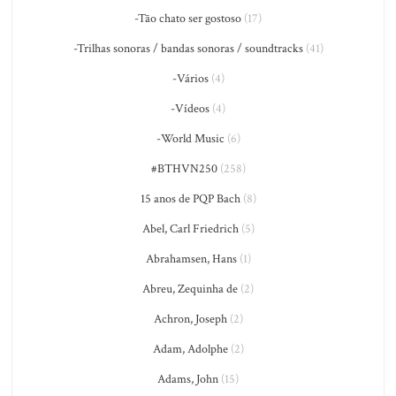
-Tão chato ser gostoso
(17)
-Trilhas sonoras / bandas sonoras / soundtracks
(41)
-Vários
(4)
-Vídeos
(4)
-World Music
(6)
#BTHVN250
(258)
15 anos de PQP Bach
(8)
Abel, Carl Friedrich
(5)
Abrahamsen, Hans
(1)
Abreu, Zequinha de
(2)
Achron, Joseph
(2)
Adam, Adolphe
(2)
Adams, John
(15)