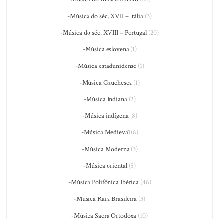
-Música do séc. XVII – Itália
(3)
-Música do séc. XVIII – Portugal
(20)
-Música eslovena
(1)
-Música estadunidense
(1)
-Música Gauchesca
(1)
-Música Indiana
(2)
-Música indígena
(8)
-Música Medieval
(8)
-Música Moderna
(3)
-Música oriental
(5)
-Música Polifônica Ibérica
(46)
-Música Rara Brasileira
(3)
-Música Sacra Ortodoxa
(10)