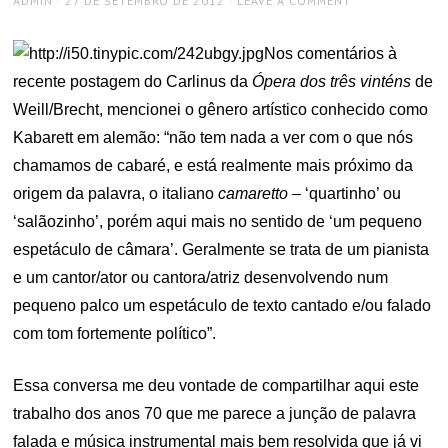
ADMIN
27 DE SETEMBRO DE 2012
LEAVE A COMMENT
ON
Nos comentários à
recente postagem do Carlinus da
Ópera dos três vinténs
de
Weill/Brecht, mencionei o gênero artístico conhecido como
Kabarett em alemão: “não tem nada a ver com o que nós
chamamos de cabaré, e está realmente mais próximo da
origem da palavra, o italiano
camaretto
– ‘quartinho’ ou
‘salãozinho’, porém aqui mais no sentido de ‘um pequeno
espetáculo de câmara’. Geralmente se trata de um pianista
e um cantor/ator ou cantora/atriz desenvolvendo num
pequeno palco um espetáculo de texto cantado e/ou falado
com tom fortemente político”.
Essa conversa me deu vontade de compartilhar aqui este
trabalho dos anos 70 que me parece a junção de palavra
falada e música instrumental mais bem resolvida que já vi