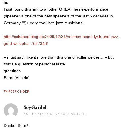
hi,
I just found this link to another GREAT heine-performance
(speaker is one of the best speakers of the last 5 decades in
Germany !!!)+ very exquisite jazz musicians:
http://schahed.blog.de/2009/12/31/heinrich-heine-lyrik-und-jazz-
gerd-westphal-7627348/
– must say I like it more than this one of vollenweider… – but
that’s a question of personal taste.
greetings
Berni (Austria)
RESPONDER
SoyGardel
disse:
30 DE SETEMBRO DE 2012 ÀS 12:34
Danke, Berni!