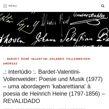
SE
MENU
BARDET, RENÉ
,
VALENTINI, ORLANDO
,
VOLLENWEIDER,
In
ANDREAS
.: interlúdio :. Bardet-Valentini-
Vollenweider: Poesie und Musik (1977)
– uma abordagem 'kabarettiana' à
poesia de Heinrich Heine (1797-1856) –
REVALIDADO
AUTHOR
POSTED