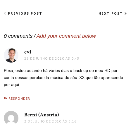
Navegação
PREVIOUS POST
NEXT POST
de
Post
0 comments /
Add your comment below
cvl
disse:
26 DE JUNHO DE 2010 ÀS 0:45
Poxa, estou adiando há vários dias o back up de meu HD por
conta dessas pérolas da música do séc. XX que tão aparecendo
por aqui.
RESPONDER
Berni (Austria)
disse:
2 DE JULHO DE 2010 ÀS 6:16