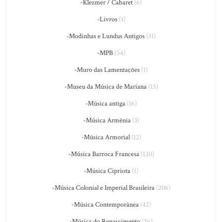
-Klezmer / Cabaret
(6)
-Livros
(1)
-Modinhas e Lundus Antigos
(31)
-MPB
(54)
-Muro das Lamentações
(1)
-Museu da Música de Mariana
(15)
-Música antiga
(16)
-Música Armênia
(3)
-Música Armorial
(12)
-Música Barroca Francesa
(120)
-Música Cipriota
(1)
-Música Colonial e Imperial Brasileira
(206)
-Música Contemporânea
(42)
-Música do Renascimento
(26)