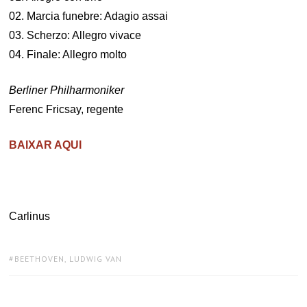
02. Marcia funebre: Adagio assai
03. Scherzo: Allegro vivace
04. Finale: Allegro molto
Berliner Philharmoniker
Ferenc Fricsay, regente
BAIXAR AQUI
Carlinus
TAGS:
BEETHOVEN, LUDWIG VAN