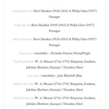
candida pires
em
Ravi Shankar (1920-2012) & Philip Glass (1937):
Passages
Pedro Ipê
em
Ravi Shankar (1920-2012) & Philip Glass (1937):
Passages
Adilson Assis
em
Ravi Shankar (1920-2012) & Philip Glass (1937):
Passages
Cássio
em
.: interlúdio :. Nicholas Payton: Nick@Night
Raif Haddad
em
W. A. Mozart (1756-1791): Réquiem, Exultate,
Jubilate (Berliner, Karajan / Dresden, Klee)
Cisco
em
.: interlúdio :. Joni Mitchell: Blue
Adilson Assis
em
W. A. Mozart (1756-1791): Réquiem, Exultate,
Jubilate (Berliner, Karajan / Dresden, Klee)
José Eduardo
em
W. A. Mozart (1756-1791): Réquiem, Exultate,
Jubilate (Berliner, Karajan / Dresden, Klee)