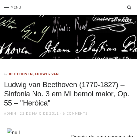
SE
MENU
BEETHOVEN, LUDWIG VAN
In
Ludwig van Beethoven (1770-1827) –
Sinfonia No. 3 em Mi bemol maior, Op.
55 – "Heróica"
AUTHOR
POSTED
ADMIN
22 DE MAIO DE 2011
6 COMMENTS
ON
Depois de uma semana de