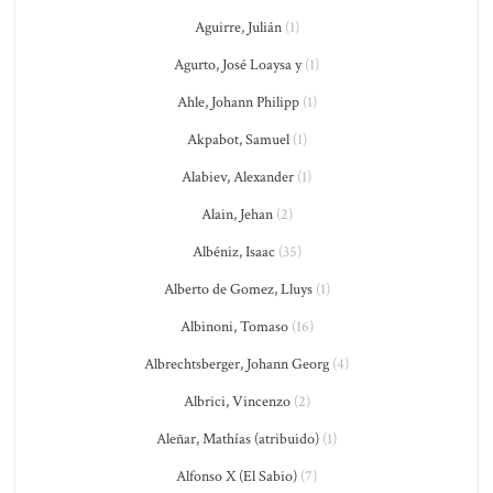
Aguirre, Julián
(1)
Agurto, José Loaysa y
(1)
Ahle, Johann Philipp
(1)
Akpabot, Samuel
(1)
Alabiev, Alexander
(1)
Alain, Jehan
(2)
Albéniz, Isaac
(35)
Alberto de Gomez, Lluys
(1)
Albinoni, Tomaso
(16)
Albrechtsberger, Johann Georg
(4)
Albrici, Vincenzo
(2)
Aleñar, Mathías (atribuido)
(1)
Alfonso X (El Sabio)
(7)