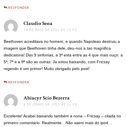
RESPONDER
Claudio Sena
disse:
24 DE MAIO DE 2011 ÀS 23:59
Beethoven acreditava no homem, e quando Napoleao destruiu a
imagem que Beethoven tinha dele, deu-nos a tao magnifica
dedicatoria! Das 9 sinfonias, a 3ª está entre as 4 que mais ouço: a
5ª, 7ª e a 9ª são as outras. Ja estou baixando, com Fricsay
regendo é um primor! Muito obrigado pelo post!
RESPONDER
Abiacyr Scio Bezerra
disse:
8 DE JUNHO DE 2011 ÀS 11:28
Excelente! Acabei baixando também a nona – Fricsay – citada no
primeiro comentário. Realmente…Não saem mais do ipod…