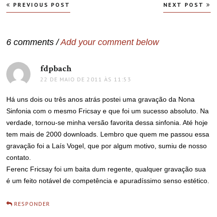
Navegação
PREVIOUS POST
NEXT POST
de
Post
6 comments /
Add your comment below
fdpbach
disse:
22 DE MAIO DE 2011 ÀS 11:53
Há uns dois ou três anos atrás postei uma gravação da Nona
Sinfonia com o mesmo Fricsay e que foi um sucesso absoluto. Na
verdade, tornou-se minha versão favorita dessa sinfonia. Até hoje
tem mais de 2000 downloads. Lembro que quem me passou essa
gravação foi a Laís Vogel, que por algum motivo, sumiu de nosso
contato.
Ferenc Fricsay foi um baita dum regente, qualquer gravação sua
é um feito notável de competência e apuradíssimo senso estético.
RESPONDER