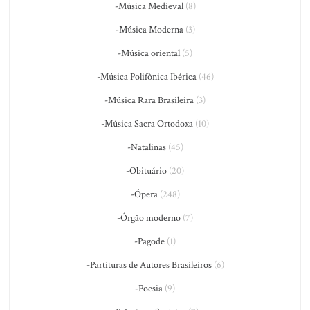
-Música Medieval
(8)
-Música Moderna
(3)
-Música oriental
(5)
-Música Polifônica Ibérica
(46)
-Música Rara Brasileira
(3)
-Música Sacra Ortodoxa
(10)
-Natalinas
(45)
-Obituário
(20)
-Ópera
(248)
-Órgão moderno
(7)
-Pagode
(1)
-Partituras de Autores Brasileiros
(6)
-Poesia
(9)