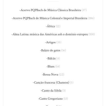
-Acervo PQPBach de Música Clássica Brasileira
(37)
-Acervo PQPBach de Música Colonial e Imperial Brasileira
(186)
-África
(12)
-Alma Latina: música das Américas sob o domínio europeu
(100)
-Artigos
(35)
-Balaio de gatos
(36)
-Bálcãs
(4)
-Blues
(14)
-Bossa Nova
(22)
-Canção francesa (Chanson)
(5)
-Canto da Sibila
(3)
-Canto Gregoriano
(13)