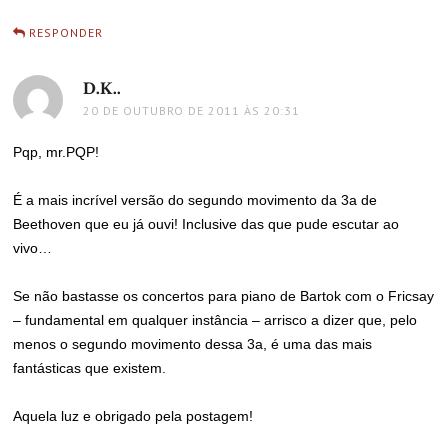
RESPONDER
D.K..
disse:
20 DE OUTUBRO DE 2011 ÀS 20:31
Pqp, mr.PQP!
É a mais incrível versão do segundo movimento da 3a de
Beethoven que eu já ouvi! Inclusive das que pude escutar ao
vivo…
Se não bastasse os concertos para piano de Bartok com o Fricsay
– fundamental em qualquer instância – arrisco a dizer que, pelo
menos o segundo movimento dessa 3a, é uma das mais
fantásticas que existem.
Aquela luz e obrigado pela postagem!