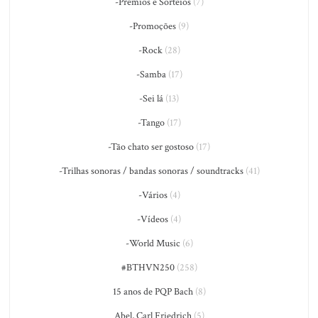
-Prêmios e Sorteios
(7)
-Promoções
(9)
-Rock
(28)
-Samba
(17)
-Sei lá
(13)
-Tango
(17)
-Tão chato ser gostoso
(17)
-Trilhas sonoras / bandas sonoras / soundtracks
(41)
-Vários
(4)
-Vídeos
(4)
-World Music
(6)
#BTHVN250
(258)
15 anos de PQP Bach
(8)
Abel, Carl Friedrich
(5)