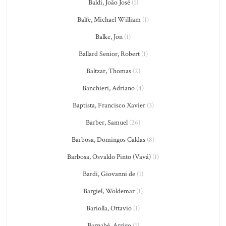
Baldi, João José
(1)
Balfe, Michael William
(1)
Balke, Jon
(1)
Ballard Senior, Robert
(1)
Baltzar, Thomas
(2)
Banchieri, Adriano
(4)
Baptista, Francisco Xavier
(3)
Barber, Samuel
(26)
Barbosa, Domingos Caldas
(8)
Barbosa, Osvaldo Pinto (Vavá)
(1)
Bardi, Giovanni de
(1)
Bargiel, Woldemar
(1)
Bariolla, Ottavio
(1)
Barnabé, Arrigo
(1)