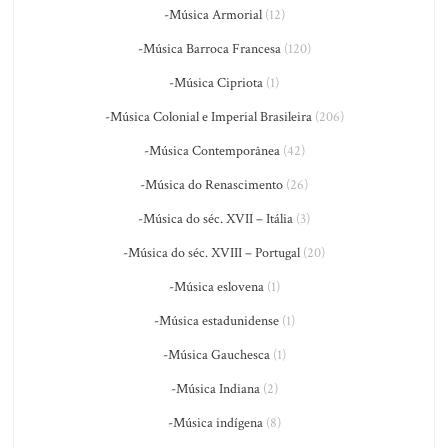
-Música Armorial
(12)
-Música Barroca Francesa
(120)
-Música Cipriota
(1)
-Música Colonial e Imperial Brasileira
(206)
-Música Contemporânea
(42)
-Música do Renascimento
(26)
-Música do séc. XVII – Itália
(3)
-Música do séc. XVIII – Portugal
(20)
-Música eslovena
(1)
-Música estadunidense
(1)
-Música Gauchesca
(1)
-Música Indiana
(2)
-Música indígena
(8)