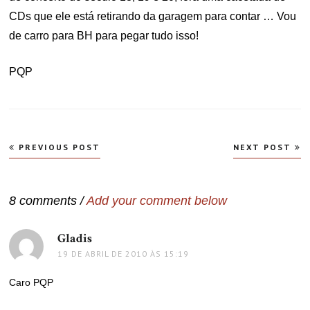
CDs que ele está retirando da garagem para contar … Vou
de carro para BH para pegar tudo isso!
PQP
Navegação
PREVIOUS POST
NEXT POST
de
Post
8 comments /
Add your comment below
Gladis
disse:
19 DE ABRIL DE 2010 ÀS 15:19
Caro PQP