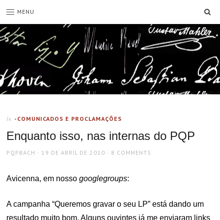
SE
MENU
-COMUNICADOS E PROCLAMAÇÕES
In
Enquanto isso, nas internas do PQP
AUTHOR
POSTED
PQPBACH
19 DE ABRIL DE 2010
8 COMMENTS
ON
Avicenna, em nosso
googlegroups
:
A campanha “Queremos gravar o seu LP” está dando um
resultado muito bom. Alguns ouvintes já me enviaram links