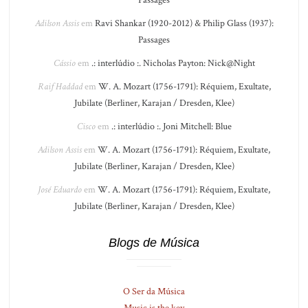
Passages
Adilson Assis
em
Ravi Shankar (1920-2012) & Philip Glass (1937):
Passages
Cássio
em
.: interlúdio :. Nicholas Payton: Nick@Night
Raif Haddad
em
W. A. Mozart (1756-1791): Réquiem, Exultate,
Jubilate (Berliner, Karajan / Dresden, Klee)
Cisco
em
.: interlúdio :. Joni Mitchell: Blue
Adilson Assis
em
W. A. Mozart (1756-1791): Réquiem, Exultate,
Jubilate (Berliner, Karajan / Dresden, Klee)
José Eduardo
em
W. A. Mozart (1756-1791): Réquiem, Exultate,
Jubilate (Berliner, Karajan / Dresden, Klee)
Blogs de Música
O Ser da Música