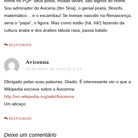
nome no PQP. Seus posts, muitas vezes, são dignos do nome.
Sou admirador do Avicena (Ibn Sina), o genial poeta, filosofo,
matemático… e o escambau! Se tivesse nascido na Renascença,
seria o “papa”, o figura. Mas como estão (hã, hã!) fazendo da
cultura árabe e dos árabes tábula rasa, passa batido.
RESPONDER
Avicenna
disse:
20 DE ABRIL DE 2010 ÀS 6:44
Obrigado pelas suas palavras, Gladis. É interessante ver o que a
Wikipedia escreve sobre o Avicenna:
http://en.wikipedia.org/wiki/Avicenna
Um abraço.
RESPONDER
Deixe um comentário