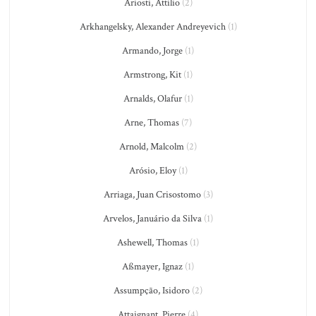
Ariosti, Attilio
(2)
Arkhangelsky, Alexander Andreyevich
(1)
Armando, Jorge
(1)
Armstrong, Kit
(1)
Arnalds, Olafur
(1)
Arne, Thomas
(7)
Arnold, Malcolm
(2)
Arósio, Eloy
(1)
Arriaga, Juan Crisostomo
(3)
Arvelos, Januário da Silva
(1)
Ashewell, Thomas
(1)
Aßmayer, Ignaz
(1)
Assumpção, Isidoro
(2)
Attaignant, Pierre
(4)