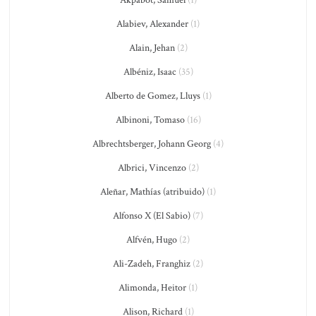
Akpabot, Samuel
(1)
Alabiev, Alexander
(1)
Alain, Jehan
(2)
Albéniz, Isaac
(35)
Alberto de Gomez, Lluys
(1)
Albinoni, Tomaso
(16)
Albrechtsberger, Johann Georg
(4)
Albrici, Vincenzo
(2)
Aleñar, Mathías (atribuido)
(1)
Alfonso X (El Sabio)
(7)
Alfvén, Hugo
(2)
Ali-Zadeh, Franghiz
(2)
Alimonda, Heitor
(1)
Alison, Richard
(1)