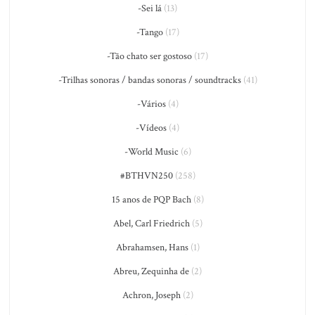
-Sei lá
(13)
-Tango
(17)
-Tão chato ser gostoso
(17)
-Trilhas sonoras / bandas sonoras / soundtracks
(41)
-Vários
(4)
-Vídeos
(4)
-World Music
(6)
#BTHVN250
(258)
15 anos de PQP Bach
(8)
Abel, Carl Friedrich
(5)
Abrahamsen, Hans
(1)
Abreu, Zequinha de
(2)
Achron, Joseph
(2)