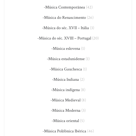
-Música Contemporânea
(42)
-Música do Renascimento
(26)
-Música do séc. XVII – Itália
(3)
-Música do séc. XVIII – Portugal
(20)
-Música eslovena
(1)
-Música estadunidense
(1)
-Música Gauchesca
(1)
-Música Indiana
(2)
-Música indígena
(8)
-Música Medieval
(8)
-Música Moderna
(3)
-Música oriental
(5)
-Música Polifônica Ibérica
(46)