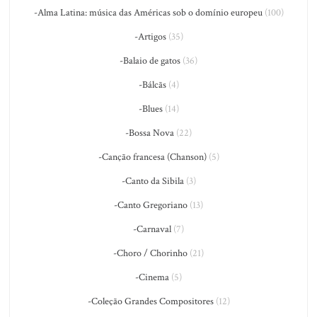
-Alma Latina: música das Américas sob o domínio europeu
(100)
-Artigos
(35)
-Balaio de gatos
(36)
-Bálcãs
(4)
-Blues
(14)
-Bossa Nova
(22)
-Canção francesa (Chanson)
(5)
-Canto da Sibila
(3)
-Canto Gregoriano
(13)
-Carnaval
(7)
-Choro / Chorinho
(21)
-Cinema
(5)
-Coleção Grandes Compositores
(12)