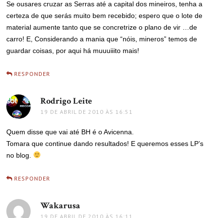
Se ousares cruzar as Serras até a capital dos mineiros, tenha a
certeza de que serás muito bem recebido; espero que o lote de
material aumente tanto que se concretrize o plano de vir …de
carro! E, Considerando a mania que “nóis, mineros” temos de
guardar coisas, por aqui há muuuiiito mais!
RESPONDER
Rodrigo Leite
disse:
19 DE ABRIL DE 2010 ÀS 16:51
Quem disse que vai até BH é o Avicenna.
Tomara que continue dando resultados! E queremos esses LP’s
no blog.
RESPONDER
Wakarusa
disse:
19 DE ABRIL DE 2010 ÀS 16:11