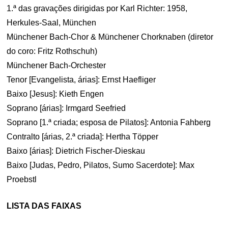
1.ª das gravações dirigidas por Karl Richter: 1958,
Herkules-Saal, München
Münchener Bach-Chor & Münchener Chorknaben (diretor
do coro: Fritz Rothschuh)
Münchener Bach-Orchester
Tenor [Evangelista, árias]: Ernst Haefliger
Baixo [Jesus]: Kieth Engen
Soprano [árias]: Irmgard Seefried
Soprano [1.ª criada; esposa de Pilatos]: Antonia Fahberg
Contralto [árias, 2.ª criada]: Hertha Töpper
Baixo [árias]: Dietrich Fischer-Dieskau
Baixo [Judas, Pedro, Pilatos, Sumo Sacerdote]: Max
Proebstl
LISTA DAS FAIXAS