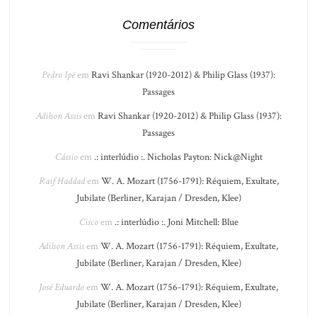
Comentários
Pedro Ipê
em
Ravi Shankar (1920-2012) & Philip Glass (1937):
Passages
Adilson Assis
em
Ravi Shankar (1920-2012) & Philip Glass (1937):
Passages
Cássio
em
.: interlúdio :. Nicholas Payton: Nick@Night
Raif Haddad
em
W. A. Mozart (1756-1791): Réquiem, Exultate,
Jubilate (Berliner, Karajan / Dresden, Klee)
Cisco
em
.: interlúdio :. Joni Mitchell: Blue
Adilson Assis
em
W. A. Mozart (1756-1791): Réquiem, Exultate,
Jubilate (Berliner, Karajan / Dresden, Klee)
José Eduardo
em
W. A. Mozart (1756-1791): Réquiem, Exultate,
Jubilate (Berliner, Karajan / Dresden, Klee)