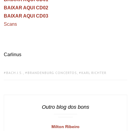
BAIXAR AQUI CD02
BAIXAR AQUI CD03
Scans
Carlinus
TAGS:
BACH J.S.
,
BRANDENBURG CONCERTOS
,
KARL RICHTER
Outro blog dos bons
Milton Ribeiro