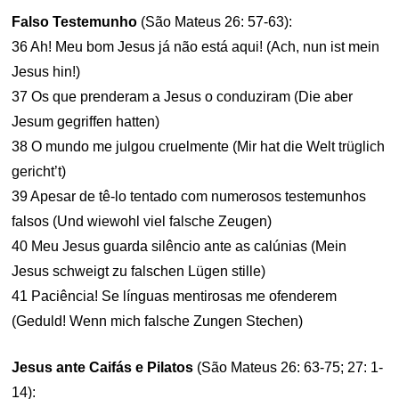
Falso Testemunho
(São Mateus 26: 57-63):
36 Ah! Meu bom Jesus já não está aqui! (Ach, nun ist mein
Jesus hin!)
37 Os que prenderam a Jesus o conduziram (Die aber
Jesum gegriffen hatten)
38 O mundo me julgou cruelmente (Mir hat die Welt trüglich
gericht’t)
39 Apesar de tê-lo tentado com numerosos testemunhos
falsos (Und wiewohl viel falsche Zeugen)
40 Meu Jesus guarda silêncio ante as calúnias (Mein
Jesus schweigt zu falschen Lügen stille)
41 Paciência! Se línguas mentirosas me ofenderem
(Geduld! Wenn mich falsche Zungen Stechen)
Jesus ante Caifás e Pilatos
(São Mateus 26: 63-75; 27: 1-
14):