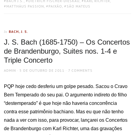
TAGS:
BACH J.S.
,
DIETRICH FISCHER-DIESKAU
,
KARL RICHTER
,
MATTHÄUS PASSION
,
PAIXÃO
,
SÃO MATEUS
BACH, J. S.
In
J. S. Bach (1685-1750) – Os Concertos
de Brandenburgo, Suites nos. 1-4 e
Triple Concerto
AUTHOR
POSTED
ADMIN
5 DE OUTUBRO DE 2011
7 COMMENTS
ON
PQP hoje cedo desferiu um golpe pesado. Sacou o Cravo
Bem Temperado do seu pai. O argumento indireto do filho
“destemperado” é que hoje não haveria concorrência
contra esse patrimônio bachiano. Mas eu que não tenho
nada a ver com isso, para provocar, lançarei os Concertos
de Brandenburgo com Karl Richter, uma das gravações