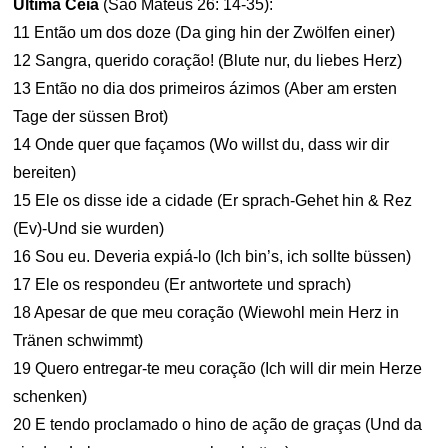
Última Ceia
(São Mateus 26: 14-35):
11 Então um dos doze (Da ging hin der Zwölfen einer)
12 Sangra, querido coração! (Blute nur, du liebes Herz)
13 Então no dia dos primeiros ázimos (Aber am ersten
Tage der süssen Brot)
14 Onde quer que façamos (Wo willst du, dass wir dir
bereiten)
15 Ele os disse ide a cidade (Er sprach-Gehet hin & Rez
(Ev)-Und sie wurden)
16 Sou eu. Deveria expiá-lo (Ich bin’s, ich sollte büssen)
17 Ele os respondeu (Er antwortete und sprach)
18 Apesar de que meu coração (Wiewohl mein Herz in
Tränen schwimmt)
19 Quero entregar-te meu coração (Ich will dir mein Herze
schenken)
20 E tendo proclamado o hino de ação de graças (Und da