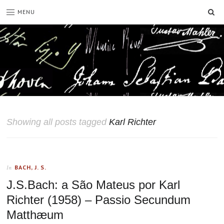
SE
MENU
Showing all posts tagged
Karl Richter
BACH, J. S.
In
J.S.Bach: a São Mateus por Karl
Richter (1958) – Passio Secundum
Matthæum