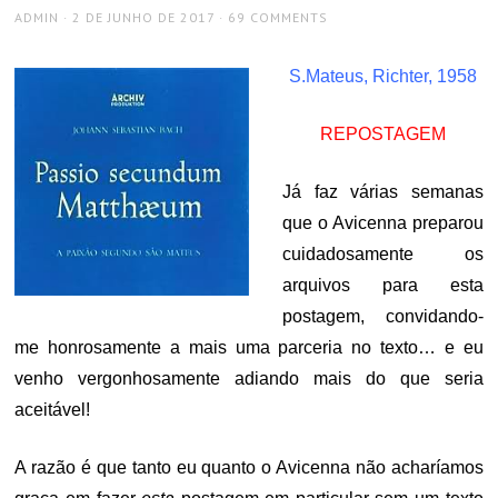
AUTHOR
POSTED
ADMIN
2 DE JUNHO DE 2017
69 COMMENTS
ON
S.Mateus, Richter, 1958
REPOSTAGEM
Já faz várias semanas
que o Avicenna preparou
cuidadosamente os
arquivos para esta
postagem, convidando-
me honrosamente a mais uma parceria no texto… e eu
venho vergonhosamente adiando mais do que seria
aceitável!
A razão é que tanto eu quanto o Avicenna não acharíamos