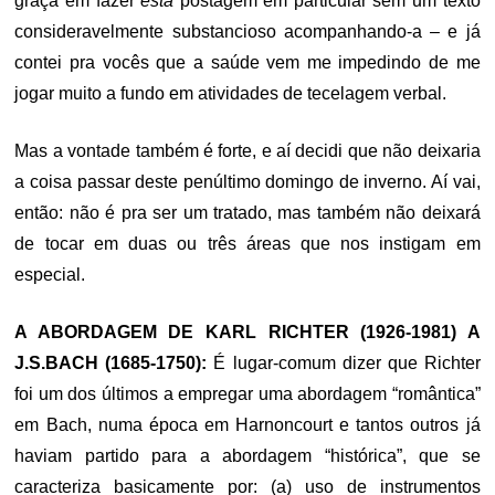
graça em fazer
esta
postagem em particular sem um texto
consideravelmente substancioso acompanhando-a – e já
contei pra vocês que a saúde vem me impedindo de me
jogar muito a fundo em atividades de tecelagem verbal.
Mas a vontade também é forte, e aí decidi que não deixaria
a coisa passar deste penúltimo domingo de inverno. Aí vai,
então: não é pra ser um tratado, mas também não deixará
de tocar em duas ou três áreas que nos instigam em
especial.
A ABORDAGEM DE KARL RICHTER (1926-1981) A
J.S.BACH (1685-1750):
É lugar-comum dizer que Richter
foi um dos últimos a empregar uma abordagem “romântica”
em Bach, numa época em Harnoncourt e tantos outros já
haviam partido para a abordagem “histórica”, que se
caracteriza basicamente por: (a) uso de instrumentos