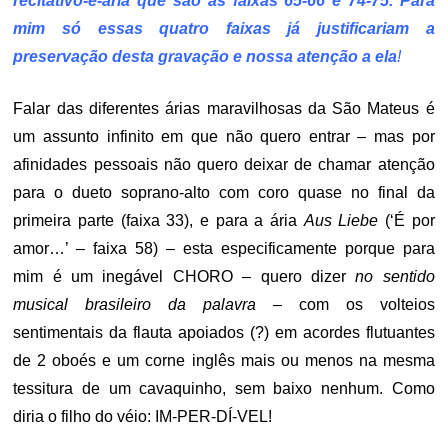
recitativo-e-ária que são as faixas 65-66 e 74-75. Para
mim só essas quatro faixas já justificariam a
preservação desta gravação e nossa atenção a ela
!
Falar das diferentes árias maravilhosas da São Mateus é
um assunto infinito em que não quero entrar – mas por
afinidades pessoais não quero deixar de chamar atenção
para o dueto soprano-alto com coro quase no final da
primeira parte (faixa 33), e para a ária
Aus Liebe
(‘É por
amor…’ – faixa 58) – esta especificamente porque para
mim é um inegável CHORO – quero dizer
no sentido
musical brasileiro da palavra
– com os volteios
sentimentais da flauta apoiados (?) em acordes flutuantes
de 2 oboés e um corne inglês mais ou menos na mesma
tessitura de um cavaquinho, sem baixo nenhum. Como
diria o filho do véio: IM-PER-DÍ-VEL!