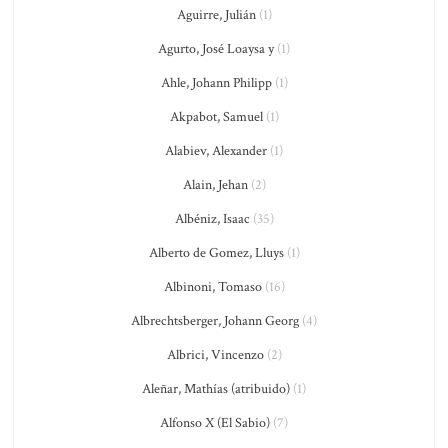
Aguirre, Julián
(1)
Agurto, José Loaysa y
(1)
Ahle, Johann Philipp
(1)
Akpabot, Samuel
(1)
Alabiev, Alexander
(1)
Alain, Jehan
(2)
Albéniz, Isaac
(35)
Alberto de Gomez, Lluys
(1)
Albinoni, Tomaso
(16)
Albrechtsberger, Johann Georg
(4)
Albrici, Vincenzo
(2)
Aleñar, Mathías (atribuido)
(1)
Alfonso X (El Sabio)
(7)