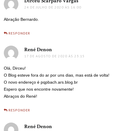
Dirceu Scarparo Vargas
disse:
24 DE JULHO DE 2020 ÀS 16:00
Abração Bernardo.
RESPONDER
René Denon
disse:
17 DE AGOSTO DE 2020 ÀS 23:15
Olá, Dirceu!
O Blog esteve fora do ar por uns dias, mas está de volta!
O novo endereço é pqpbach.ars.blog.br
Espero que nos encontre novamente!
Abraços do René!
RESPONDER
René Denon
disse: