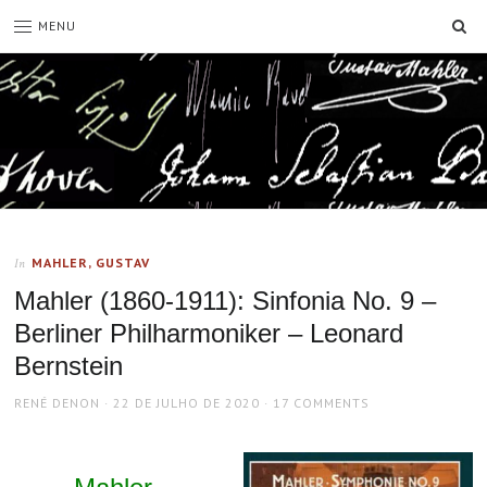
SE
MENU
MAHLER, GUSTAV
In
Mahler (1860-1911): Sinfonia No. 9 –
Berliner Philharmoniker – Leonard
Bernstein
AUTHOR
POSTED
RENÉ DENON
22 DE JULHO DE 2020
17 COMMENTS
ON