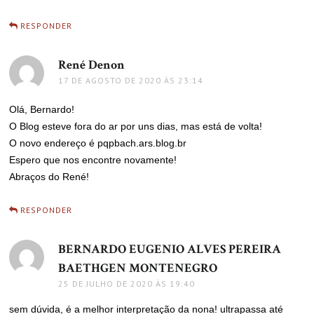
RESPONDER
René Denon
disse:
17 DE AGOSTO DE 2020 ÀS 23:14
Olá, Bernardo!
O Blog esteve fora do ar por uns dias, mas está de volta!
O novo endereço é pqpbach.ars.blog.br
Espero que nos encontre novamente!
Abraços do René!
RESPONDER
BERNARDO EUGENIO ALVES PEREIRA
BAETHGEN MONTENEGRO
disse:
25 DE JULHO DE 2020 ÀS 19:40
sem dúvida, é a melhor interpretação da nona! ultrapassa até