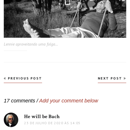
Lennie aproveitando uma folga…
Navegação
PREVIOUS POST
NEXT POST
de
Post
17 comments /
Add your comment below
He will be Bach
disse:
23 DE JULHO DE 2020 ÀS 14:05