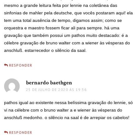
mesmo a grande leitura feita por lennie na coletânea das
sinfonias de mahler pela deutsche, que vocês postaram aqui! ela
tem uma total ausência de tempo, digamos assim; como se
orquestra e maestro fossem ficar ali para sempre. há uma
gravação que também possui um pathos muito destacado: é a
célebre gravação de bruno walter com a wiener às vésperas do
anschluß. estarrecedor o silêncio da saal.
RESPONDER
bernardo baethgen
disse:
25 DE JULHO DE 2020 ÀS 19:56
pathos igual ao existente nessa belíssima gravação do lennie, só
vi na célebre com o bruno walter a e wiener às vésperas do
anschluß medonho. o silêncio na saal é de arrepiar os cabelos!
RESPONDER