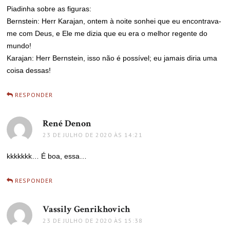
Piadinha sobre as figuras:
Bernstein: Herr Karajan, ontem à noite sonhei que eu encontrava-
me com Deus, e Ele me dizia que eu era o melhor regente do
mundo!
Karajan: Herr Bernstein, isso não é possível; eu jamais diria uma
coisa dessas!
RESPONDER
René Denon
disse:
23 DE JULHO DE 2020 ÀS 14:21
kkkkkkk… É boa, essa…
RESPONDER
Vassily Genrikhovich
disse:
23 DE JULHO DE 2020 ÀS 15:38