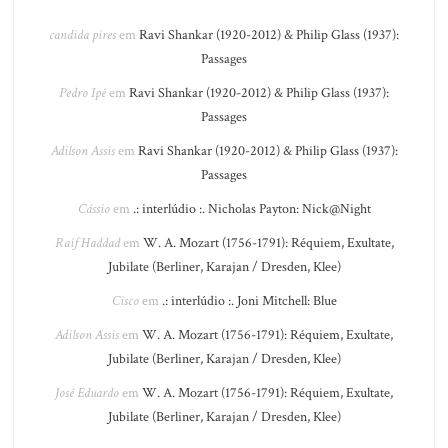
candida pires
em
Ravi Shankar (1920-2012) & Philip Glass (1937):
Passages
Pedro Ipê
em
Ravi Shankar (1920-2012) & Philip Glass (1937):
Passages
Adilson Assis
em
Ravi Shankar (1920-2012) & Philip Glass (1937):
Passages
Cássio
em
.: interlúdio :. Nicholas Payton: Nick@Night
Raif Haddad
em
W. A. Mozart (1756-1791): Réquiem, Exultate,
Jubilate (Berliner, Karajan / Dresden, Klee)
Cisco
em
.: interlúdio :. Joni Mitchell: Blue
Adilson Assis
em
W. A. Mozart (1756-1791): Réquiem, Exultate,
Jubilate (Berliner, Karajan / Dresden, Klee)
José Eduardo
em
W. A. Mozart (1756-1791): Réquiem, Exultate,
Jubilate (Berliner, Karajan / Dresden, Klee)