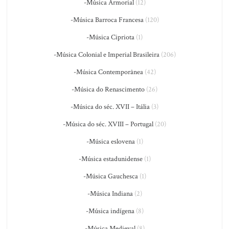
-Música Armorial
(12)
-Música Barroca Francesa
(120)
-Música Cipriota
(1)
-Música Colonial e Imperial Brasileira
(206)
-Música Contemporânea
(42)
-Música do Renascimento
(26)
-Música do séc. XVII – Itália
(3)
-Música do séc. XVIII – Portugal
(20)
-Música eslovena
(1)
-Música estadunidense
(1)
-Música Gauchesca
(1)
-Música Indiana
(2)
-Música indígena
(8)
-Música Medieval
(8)