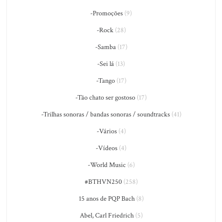
-Promoções
(9)
-Rock
(28)
-Samba
(17)
-Sei lá
(13)
-Tango
(17)
-Tão chato ser gostoso
(17)
-Trilhas sonoras / bandas sonoras / soundtracks
(41)
-Vários
(4)
-Vídeos
(4)
-World Music
(6)
#BTHVN250
(258)
15 anos de PQP Bach
(8)
Abel, Carl Friedrich
(5)