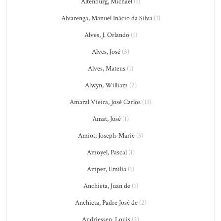
Altenburg, Michael
(1)
Alvarenga, Manuel Inácio da Silva
(1)
Alves, J. Orlando
(1)
Alves, José
(5)
Alves, Mateus
(1)
Alwyn, William
(2)
Amaral Vieira, José Carlos
(13)
Amat, José
(1)
Amiot, Joseph-Marie
(3)
Amoyel, Pascal
(1)
Amper, Emilia
(1)
Anchieta, Juan de
(1)
Anchieta, Padre José de
(2)
Andriessen, Louis
(2)