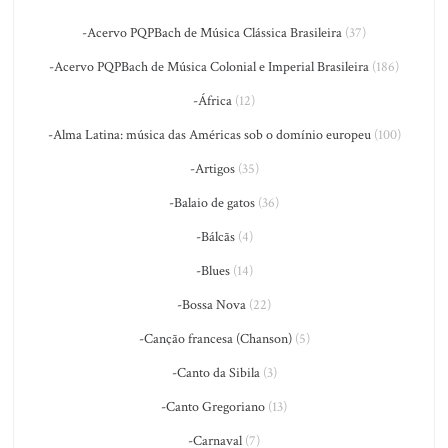
-Acervo PQPBach de Música Clássica Brasileira
(37)
-Acervo PQPBach de Música Colonial e Imperial Brasileira
(186)
-África
(12)
-Alma Latina: música das Américas sob o domínio europeu
(100)
-Artigos
(35)
-Balaio de gatos
(36)
-Bálcãs
(4)
-Blues
(14)
-Bossa Nova
(22)
-Canção francesa (Chanson)
(5)
-Canto da Sibila
(3)
-Canto Gregoriano
(13)
-Carnaval
(7)