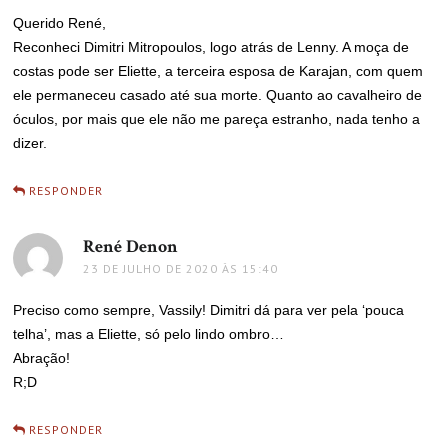
Querido René,
Reconheci Dimitri Mitropoulos, logo atrás de Lenny. A moça de
costas pode ser Eliette, a terceira esposa de Karajan, com quem
ele permaneceu casado até sua morte. Quanto ao cavalheiro de
óculos, por mais que ele não me pareça estranho, nada tenho a
dizer.
RESPONDER
René Denon
disse:
23 DE JULHO DE 2020 ÀS 15:40
Preciso como sempre, Vassily! Dimitri dá para ver pela ‘pouca
telha’, mas a Eliette, só pelo lindo ombro…
Abração!
R;D
RESPONDER