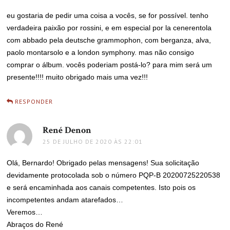
eu gostaria de pedir uma coisa a vocês, se for possível. tenho
verdadeira paixão por rossini, e em especial por la cenerentola
com abbado pela deutsche grammophon, com berganza, alva,
paolo montarsolo e a london symphony. mas não consigo
comprar o álbum. vocês poderiam postá-lo? para mim será um
presente!!!! muito obrigado mais uma vez!!!
RESPONDER
René Denon
disse:
25 DE JULHO DE 2020 ÀS 22:01
Olá, Bernardo! Obrigado pelas mensagens! Sua solicitação
devidamente protocolada sob o número PQP-B 20200725220538
e será encaminhada aos canais competentes. Isto pois os
incompetentes andam atarefados…
Veremos…
Abraços do René