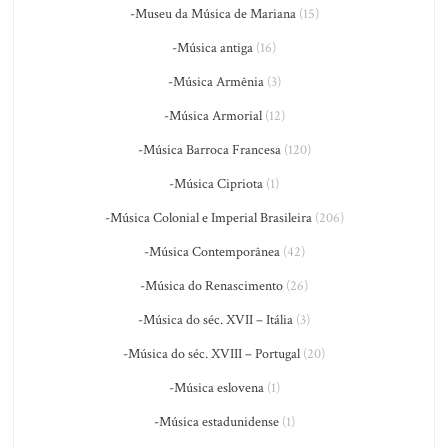
-Museu da Música de Mariana
(15)
-Música antiga
(16)
-Música Armênia
(3)
-Música Armorial
(12)
-Música Barroca Francesa
(120)
-Música Cipriota
(1)
-Música Colonial e Imperial Brasileira
(206)
-Música Contemporânea
(42)
-Música do Renascimento
(26)
-Música do séc. XVII – Itália
(3)
-Música do séc. XVIII – Portugal
(20)
-Música eslovena
(1)
-Música estadunidense
(1)