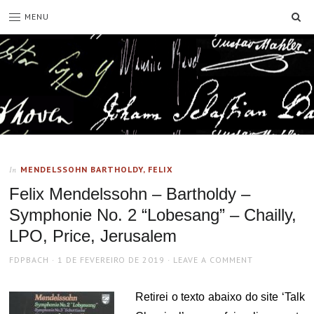
SE
MENU
MENDELSSOHN BARTHOLDY, FELIX
In
Felix Mendelssohn – Bartholdy –
Symphonie No. 2 “Lobesang” – Chailly,
LPO, Price, Jerusalem
AUTHOR
POSTED
FDPBACH
1 DE FEVEREIRO DE 2019
LEAVE A COMMENT
ON
Retirei o texto abaixo do site ‘Talk