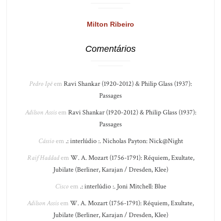
Milton Ribeiro
Comentários
Pedro Ipê
em
Ravi Shankar (1920-2012) & Philip Glass (1937):
Passages
Adilson Assis
em
Ravi Shankar (1920-2012) & Philip Glass (1937):
Passages
Cássio
em
.: interlúdio :. Nicholas Payton: Nick@Night
Raif Haddad
em
W. A. Mozart (1756-1791): Réquiem, Exultate,
Jubilate (Berliner, Karajan / Dresden, Klee)
Cisco
em
.: interlúdio :. Joni Mitchell: Blue
Adilson Assis
em
W. A. Mozart (1756-1791): Réquiem, Exultate,
Jubilate (Berliner, Karajan / Dresden, Klee)