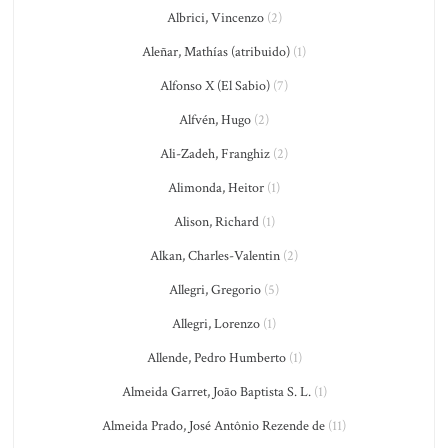
Albrici, Vincenzo
(2)
Aleñar, Mathías (atribuido)
(1)
Alfonso X (El Sabio)
(7)
Alfvén, Hugo
(2)
Ali-Zadeh, Franghiz
(2)
Alimonda, Heitor
(1)
Alison, Richard
(1)
Alkan, Charles-Valentin
(2)
Allegri, Gregorio
(5)
Allegri, Lorenzo
(1)
Allende, Pedro Humberto
(1)
Almeida Garret, João Baptista S. L.
(1)
Almeida Prado, José Antônio Rezende de
(11)