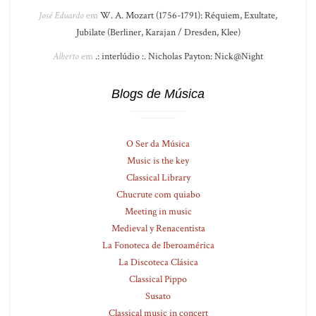
José Eduardo
em
W. A. Mozart (1756-1791): Réquiem, Exultate,
Jubilate (Berliner, Karajan / Dresden, Klee)
Alberto
em
.: interlúdio :. Nicholas Payton: Nick@Night
Blogs de Música
O Ser da Música
Music is the key
Classical Library
Chucrute com quiabo
Meeting in music
Medieval y Renacentista
La Fonoteca de Iberoamérica
La Discoteca Clásica
Classical Pippo
Susato
Classical music in concert