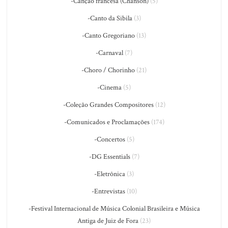
-Canção francesa (Chanson)
(5)
-Canto da Sibila
(3)
-Canto Gregoriano
(13)
-Carnaval
(7)
-Choro / Chorinho
(21)
-Cinema
(5)
-Coleção Grandes Compositores
(12)
-Comunicados e Proclamações
(174)
-Concertos
(5)
-DG Essentials
(7)
-Eletrônica
(3)
-Entrevistas
(10)
-Festival Internacional de Música Colonial Brasileira e Música
Antiga de Juiz de Fora
(23)