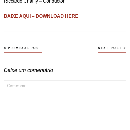
Riccardo Chailly – Conductor
BAIXE AQUI – DOWNLOAD HERE
Navegação
PREVIOUS POST
NEXT POST
de
Post
Deixe um comentário
COMMENT