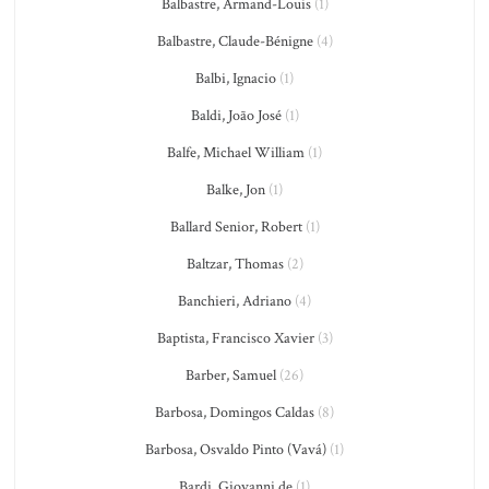
Balbastre, Armand-Louis
(1)
Balbastre, Claude-Bénigne
(4)
Balbi, Ignacio
(1)
Baldi, João José
(1)
Balfe, Michael William
(1)
Balke, Jon
(1)
Ballard Senior, Robert
(1)
Baltzar, Thomas
(2)
Banchieri, Adriano
(4)
Baptista, Francisco Xavier
(3)
Barber, Samuel
(26)
Barbosa, Domingos Caldas
(8)
Barbosa, Osvaldo Pinto (Vavá)
(1)
Bardi, Giovanni de
(1)