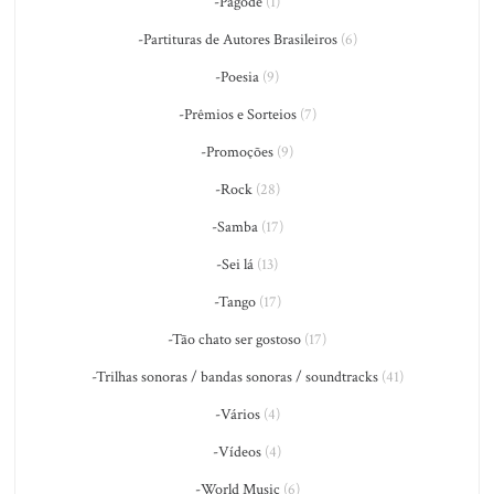
-Pagode
(1)
-Partituras de Autores Brasileiros
(6)
-Poesia
(9)
-Prêmios e Sorteios
(7)
-Promoções
(9)
-Rock
(28)
-Samba
(17)
-Sei lá
(13)
-Tango
(17)
-Tão chato ser gostoso
(17)
-Trilhas sonoras / bandas sonoras / soundtracks
(41)
-Vários
(4)
-Vídeos
(4)
-World Music
(6)