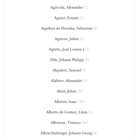
Agricola, Alexander
(1)
Aguiar, Ernani
(5)
Aguilera de Heredia, Sebastián
(1)
Aguirre, Julián
(1)
Agurto, José Loaysa y
(1)
Ahle, Johann Philipp
(1)
Akpabot, Samuel
(1)
Alabiev, Alexander
(1)
Alain, Jehan
(2)
Albéniz, Isaac
(35)
Alberto de Gomez, Lluys
(1)
Albinoni, Tomaso
(16)
Albrechtsberger, Johann Georg
(4)