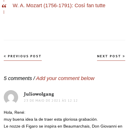
W. A. Mozart (1756-1791): Così fan tutte
Navegação
PREVIOUS POST
NEXT POST
de
Post
5 comments /
Add your comment below
Juliowolgang
disse:
23 DE MAIO DE 2021 ÀS 12:12
Hola, René:
muy buena idea la de traer esta gloriosa grabación.
Le nozze di Figaro se inspira en Beaumarchais, Don Giovanni en