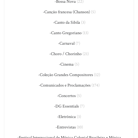
-Bossa Nova
(22)
-Canção francesa (Chanson)
(5)
-Canto da Sibila
(3)
-Canto Gregoriano
(13)
-Carnaval
(7)
-Choro / Chorinho
(21)
-Cinema
(5)
-Coleção Grandes Compositores
(12)
-Comunicados e Proclamações
(174)
-Concertos
(5)
-DG Essentials
(7)
-Eletrônica
(3)
-Entrevistas
(10)
-Festival Internacional de Música Colonial Brasileira e Música