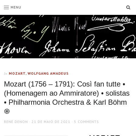
SE
MENU
MOZART, WOLFGANG AMADEUS
In
Mozart (1756 – 1791): Così fan tutte •
(Homenagem ao Ammiratore) • solistas
• Philharmonia Orchestra & Karl Böhm
֍
AUTHOR
POSTED
RENÉ DENON
21 DE MAIO DE 2021
5 COMMENTS
ON