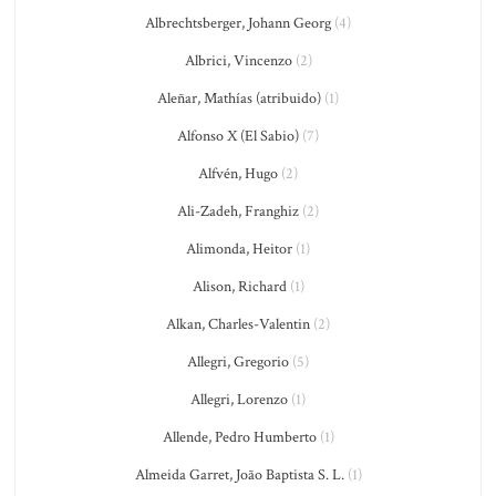
Albrechtsberger, Johann Georg
(4)
Albrici, Vincenzo
(2)
Aleñar, Mathías (atribuido)
(1)
Alfonso X (El Sabio)
(7)
Alfvén, Hugo
(2)
Ali-Zadeh, Franghiz
(2)
Alimonda, Heitor
(1)
Alison, Richard
(1)
Alkan, Charles-Valentin
(2)
Allegri, Gregorio
(5)
Allegri, Lorenzo
(1)
Allende, Pedro Humberto
(1)
Almeida Garret, João Baptista S. L.
(1)