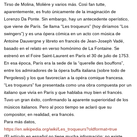
Tirso de Molina, Molière y varios más. Così fan tutte,
aparentemente, es fruto únicamente de la imaginación de
Lorenzo Da Ponte. Sin embargo, hay un antecedente operístico,
que viene de París. Se llama “Les troqueurs” (hoy diríamos “Los
swingers”) y es una ópera cómica en un acto con música de
Antoine Dauvergne y libreto en francés de Jean-Joseph Vadé,
basado en el relato en verso homónimo de La Fontaine. Se
estrenó en el Foire Saint-Laurent en París el 30 de julio de 1753.
En esa época, París era la sede de la “querelle des bouffons”,
entre los admiradores de la ópera buffa italiana (sobre todo de
Pergolessi) y los que favorecían a la opéra comique francesa.
“Les troqueurs” fue presentada como una obra compuesta por un
italiano que vivía en París y que hablaba muy bien el francés.
Tuvo un gran éxito, confirmando la aparente superioridad de los
músicos italianos. Pero al poco tiempo se aclaró que su
compositor, en realidad, era francés.
Para más datos,
https://en.wikipedia.org/wiki/Les_troqueurs?oldformat=true
(El artículo en español no tiene mucha información; no existe