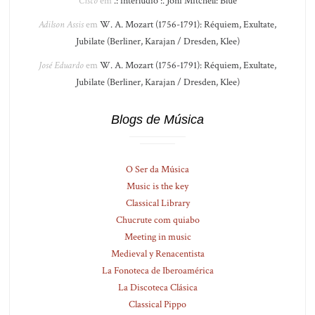
Cisco
em
.: interlúdio :. Joni Mitchell: Blue
Adilson Assis
em
W. A. Mozart (1756-1791): Réquiem, Exultate,
Jubilate (Berliner, Karajan / Dresden, Klee)
José Eduardo
em
W. A. Mozart (1756-1791): Réquiem, Exultate,
Jubilate (Berliner, Karajan / Dresden, Klee)
Blogs de Música
O Ser da Música
Music is the key
Classical Library
Chucrute com quiabo
Meeting in music
Medieval y Renacentista
La Fonoteca de Iberoamérica
La Discoteca Clásica
Classical Pippo