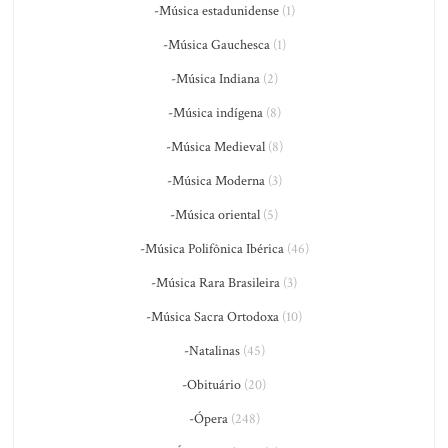
-Música estadunidense
(1)
-Música Gauchesca
(1)
-Música Indiana
(2)
-Música indígena
(8)
-Música Medieval
(8)
-Música Moderna
(3)
-Música oriental
(5)
-Música Polifônica Ibérica
(46)
-Música Rara Brasileira
(3)
-Música Sacra Ortodoxa
(10)
-Natalinas
(45)
-Obituário
(20)
-Ópera
(248)