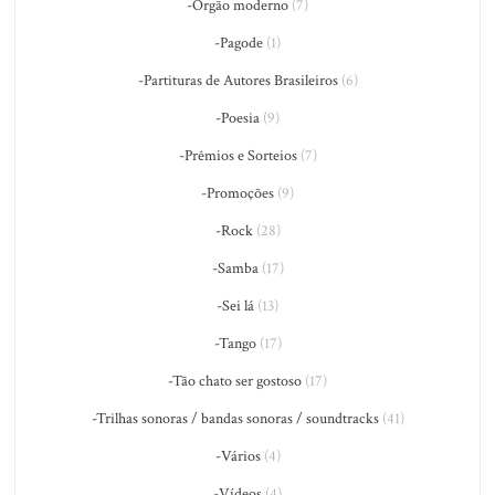
-Órgão moderno
(7)
-Pagode
(1)
-Partituras de Autores Brasileiros
(6)
-Poesia
(9)
-Prêmios e Sorteios
(7)
-Promoções
(9)
-Rock
(28)
-Samba
(17)
-Sei lá
(13)
-Tango
(17)
-Tão chato ser gostoso
(17)
-Trilhas sonoras / bandas sonoras / soundtracks
(41)
-Vários
(4)
-Vídeos
(4)