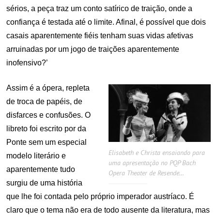
sérios, a peça traz um conto satírico de traição, onde a
confiança é testada até o limite. Afinal, é possível que dois
casais aparentemente fiéis tenham suas vidas afetivas
arruinadas por um jogo de traições aparentemente
inofensivo?’
Assim é a ópera, repleta
de troca de papéis, de
disfarces e confusões. O
libreto foi escrito por da
Ponte sem um especial
Elisabeth e Christa ensaiando para
modelo literário e
uma apresentação no PQP Bach
aparentemente tudo
Opera Theater de Resende…
surgiu de uma história
que lhe foi contada pelo próprio imperador austríaco. É
claro que o tema não era de todo ausente da literatura, mas