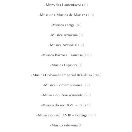
-Muro das Lamentações
(1)
-Museu da Música de Mariana
(15)
-Música antiga
(16)
-Música Armênia
(3)
-Música Armorial
(12)
-Música Barroca Francesa
(120)
-Música Cipriota
(1)
-Música Colonial e Imperial Brasileira
(206)
-Música Contemporânea
(42)
-Música do Renascimento
(26)
-Música do séc. XVII – Itália
(3)
-Música do séc. XVIII – Portugal
(20)
-Música eslovena
(1)