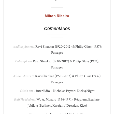
Milton Ribeiro
Comentários
candida pires
em
Ravi Shankar (1920-2012) & Philip Glass (1937):
Passages
Pedro Ipê
em
Ravi Shankar (1920-2012) & Philip Glass (1937):
Passages
Adilson Assis
em
Ravi Shankar (1920-2012) & Philip Glass (1937):
Passages
Cássio
em
.: interlúdio :. Nicholas Payton: Nick@Night
Raif Haddad
em
W. A. Mozart (1756-1791): Réquiem, Exultate,
Jubilate (Berliner, Karajan / Dresden, Klee)