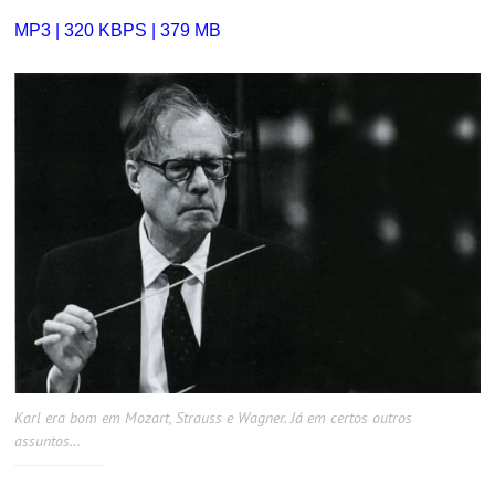
MP3 | 320 KBPS | 379 MB
Karl era bom em Mozart, Strauss e Wagner. Já em certos outros
assuntos…