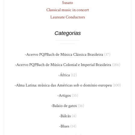
Susato
Classical music in concert
Laureate Conductors
Categorias
-Acervo PQPBach de Música Clássica Brasileira
(37)
-Acervo PQPBach de Música Colonial e Imperial Brasileira
(186)
-África
(12)
-Alma Latina: música das Américas sob o domínio europeu
(100)
-Artigos
(35)
-Balaio de gatos
(36)
-Bálcãs
(4)
-Blues
(14)