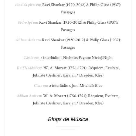
candida pires
em
Ravi Shankar (1920-2012) & Philip Glass (1937):
Passages
Pedro Ipê
em
Ravi Shankar (1920-2012) & Philip Glass (1937):
Passages
Adilson Assis
em
Ravi Shankar (1920-2012) & Philip Glass (1937):
Passages
Cássio
em
.: interlúdio :. Nicholas Payton: Nick@Night
Raif Haddad
em
W. A. Mozart (1756-1791): Réquiem, Exultate,
Jubilate (Berliner, Karajan / Dresden, Klee)
Cisco
em
.: interlúdio :. Joni Mitchell: Blue
Adilson Assis
em
W. A. Mozart (1756-1791): Réquiem, Exultate,
Jubilate (Berliner, Karajan / Dresden, Klee)
Blogs de Música