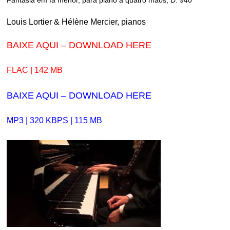
Fantasia em fá menor, para piano a quatro mãos, D. 940
Louis Lortier & Hélène Mercier, pianos
BAIXE AQUI – DOWNLOAD HERE
FLAC | 142 MB
BAIXE AQUI – DOWNLOAD HERE
MP3 | 320 KBPS | 115 MB