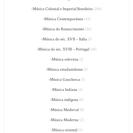
-Música Colonial e Imperial Brasileira
(206)
-Música Contemporânea
(42)
-Música do Renascimento
(26)
-Música do séc. XVII – Itália
(3)
-Música do séc. XVIII – Portugal
(20)
-Música eslovena
(1)
-Música estadunidense
(1)
-Música Gauchesca
(1)
-Música Indiana
(2)
-Música indígena
(8)
-Música Medieval
(8)
-Música Moderna
(2)
-Música oriental
(5)