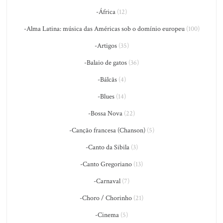
-África
(12)
-Alma Latina: música das Américas sob o domínio europeu
(100)
-Artigos
(35)
-Balaio de gatos
(36)
-Bálcãs
(4)
-Blues
(14)
-Bossa Nova
(22)
-Canção francesa (Chanson)
(5)
-Canto da Sibila
(3)
-Canto Gregoriano
(13)
-Carnaval
(7)
-Choro / Chorinho
(21)
-Cinema
(5)