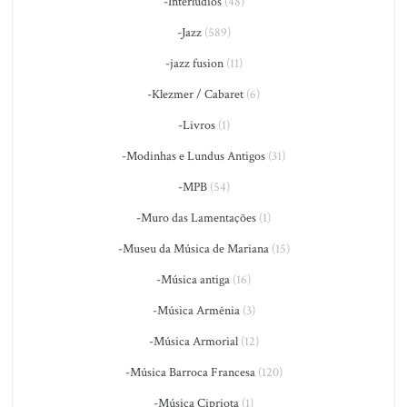
-Interlúdios
(48)
-Jazz
(589)
-jazz fusion
(11)
-Klezmer / Cabaret
(6)
-Livros
(1)
-Modinhas e Lundus Antigos
(31)
-MPB
(54)
-Muro das Lamentações
(1)
-Museu da Música de Mariana
(15)
-Música antiga
(16)
-Música Armênia
(3)
-Música Armorial
(12)
-Música Barroca Francesa
(120)
-Música Cipriota
(1)