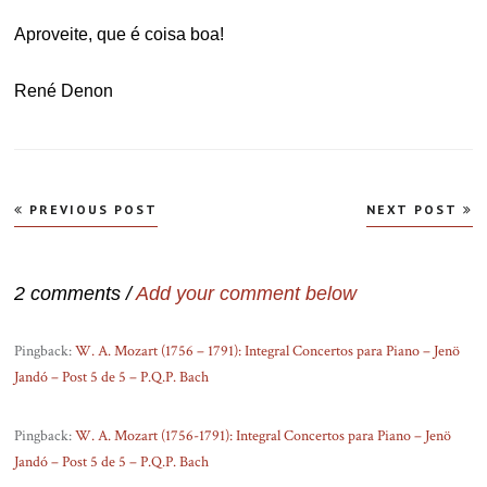
Aproveite, que é coisa boa!
René Denon
Navegação
PREVIOUS POST
NEXT POST
de
Post
2 comments /
Add your comment below
Pingback:
W. A. Mozart (1756 – 1791): Integral Concertos para Piano – Jenö
Jandó – Post 5 de 5 – P.Q.P. Bach
Pingback:
W. A. Mozart (1756-1791): Integral Concertos para Piano – Jenö
Jandó – Post 5 de 5 – P.Q.P. Bach