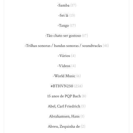
-Samba
(17)
-Sei lá
(13)
-Tango
(17)
-Tão chato ser gostoso
(17)
-Trilhas sonoras / bandas sonoras / soundtracks
(41)
-Vários
(4)
-Vídeos
(4)
-World Music
(6)
#BTHVN250
(258)
15 anos de PQP Bach
(8)
Abel, Carl Friedrich
(5)
Abrahamsen, Hans
(1)
Abreu, Zequinha de
(2)