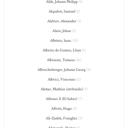
Ahle, Johann Philipp
(1)
Akpabot, Samuel
(1)
Alabiev, Alexander
(1)
Alain, Jehan
(2)
Albéniz, Isaac
(35)
Alberto de Gomez, Lluys
(1)
Albinoni, Tomaso
(16)
Albrechtsberger, Johann Georg
(4)
Albrici, Vincenzo
(2)
Aleñar, Mathías (atribuido)
(1)
Alfonso X (El Sabio)
(7)
Alfvén, Hugo
(2)
Ali-Zadeh, Franghiz
(2)