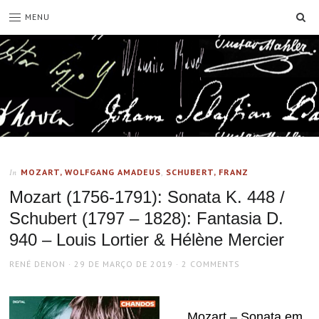
SE
MENU
MOZART, WOLFGANG AMADEUS
,
SCHUBERT, FRANZ
In
Mozart (1756-1791): Sonata K. 448 /
Schubert (1797 – 1828): Fantasia D.
940 – Louis Lortier & Hélène Mercier
AUTHOR
POSTED
RENÉ DENON
29 DE MARÇO DE 2019
2 COMMENTS
ON
Mozart – Sonata em