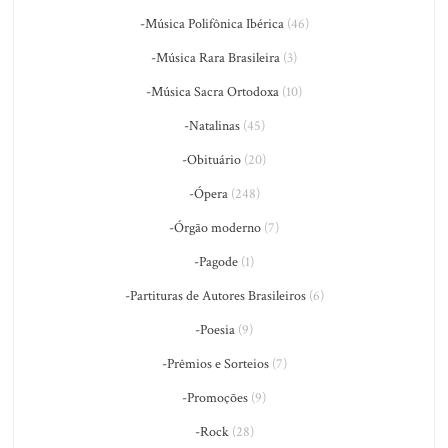
-Música Polifônica Ibérica
(46)
-Música Rara Brasileira
(3)
-Música Sacra Ortodoxa
(10)
-Natalinas
(45)
-Obituário
(20)
-Ópera
(248)
-Órgão moderno
(7)
-Pagode
(1)
-Partituras de Autores Brasileiros
(6)
-Poesia
(9)
-Prêmios e Sorteios
(7)
-Promoções
(9)
-Rock
(28)