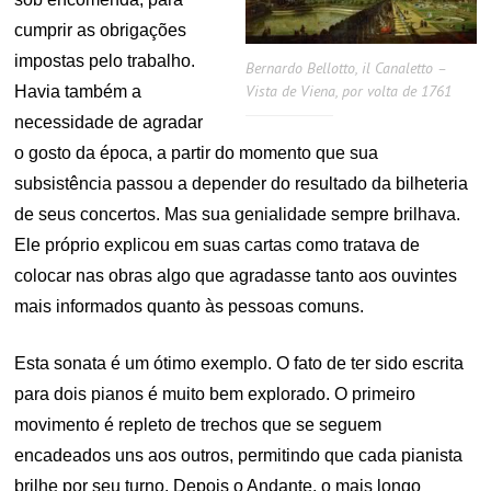
cumprir as obrigações
impostas pelo trabalho.
Bernardo Bellotto, il Canaletto –
Vista de Viena, por volta de 1761
Havia também a
necessidade de agradar
o gosto da época, a partir do momento que sua
subsistência passou a depender do resultado da bilheteria
de seus concertos. Mas sua genialidade sempre brilhava.
Ele próprio explicou em suas cartas como tratava de
colocar nas obras algo que agradasse tanto aos ouvintes
mais informados quanto às pessoas comuns.
Esta sonata é um ótimo exemplo. O fato de ter sido escrita
para dois pianos é muito bem explorado. O primeiro
movimento é repleto de trechos que se seguem
encadeados uns aos outros, permitindo que cada pianista
brilhe por seu turno. Depois o Andante, o mais longo