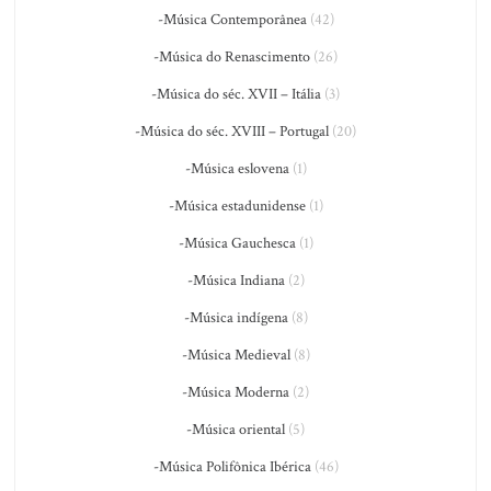
-Música Contemporânea
(42)
-Música do Renascimento
(26)
-Música do séc. XVII – Itália
(3)
-Música do séc. XVIII – Portugal
(20)
-Música eslovena
(1)
-Música estadunidense
(1)
-Música Gauchesca
(1)
-Música Indiana
(2)
-Música indígena
(8)
-Música Medieval
(8)
-Música Moderna
(2)
-Música oriental
(5)
-Música Polifônica Ibérica
(46)