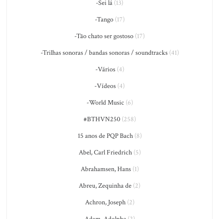
-Sei lá
(13)
-Tango
(17)
-Tão chato ser gostoso
(17)
-Trilhas sonoras / bandas sonoras / soundtracks
(41)
-Vários
(4)
-Vídeos
(4)
-World Music
(6)
#BTHVN250
(258)
15 anos de PQP Bach
(8)
Abel, Carl Friedrich
(5)
Abrahamsen, Hans
(1)
Abreu, Zequinha de
(2)
Achron, Joseph
(2)