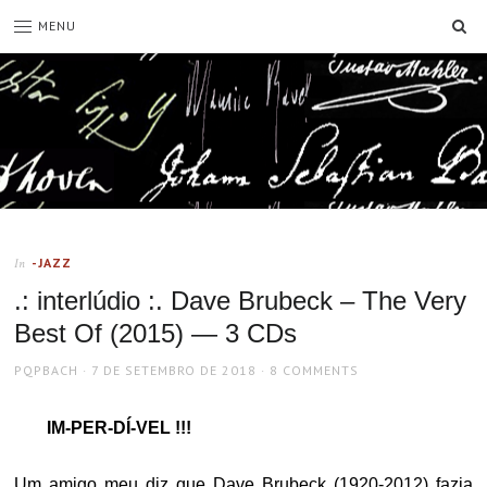
SE
MENU
-JAZZ
In
.: interlúdio :. Dave Brubeck – The Very
Best Of (2015) — 3 CDs
AUTHOR
POSTED
PQPBACH
7 DE SETEMBRO DE 2018
8 COMMENTS
ON
IM-PER-DÍ-VEL !!!
Um amigo meu diz que Dave Brubeck (1920-2012) fazia