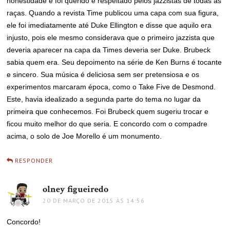
honestidade e foi querido e respeitado pelos jazzistas de todas as
raças. Quando a revista Time publicou uma capa com sua figura,
ele foi imediatamente até Duke Ellington e disse que aquilo era
injusto, pois ele mesmo considerava que o primeiro jazzista que
deveria aparecer na capa da Times deveria ser Duke. Brubeck
sabia quem era. Seu depoimento na série de Ken Burns é tocante
e sincero. Sua música é deliciosa sem ser pretensiosa e os
experimentos marcaram época, como o Take Five de Desmond.
Este, havia idealizado a segunda parte do tema no lugar da
primeira que conhecemos. Foi Brubeck quem sugeriu trocar e
ficou muito melhor do que seria. E concordo com o compadre
acima, o solo de Joe Morello é um monumento.
RESPONDER
olney figueiredo
disse:
20 DE MARÇO DE 2015 ÀS 14:56
Concordo!