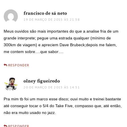
francisco de sá neto
disse:
19 DE MARÇO DE 2015 ÀS 21:58
Meus ouvidos são mais importantes do que a analise fria de um
grande interprete; pegue uma estrada qualquer (mínimo de
300km de viagem) e apreciem Dave Brubeck;depois me falem,
me contem sobre….que sabor….
RESPONDER
olney figueiredo
disse:
20 DE MARÇO DE 2015 ÀS 14:51
Pra mim tb foi um marco esse disco; ouvi muito e treinei bastante
até conseguir tocar o 5/4 do Take Five, compasso que, até então,
não era muito usado no jazz.
RESPONDER