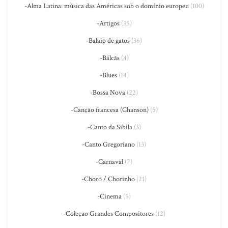
-Alma Latina: música das Américas sob o domínio europeu
(100)
-Artigos
(35)
-Balaio de gatos
(36)
-Bálcãs
(4)
-Blues
(14)
-Bossa Nova
(22)
-Canção francesa (Chanson)
(5)
-Canto da Sibila
(3)
-Canto Gregoriano
(13)
-Carnaval
(7)
-Choro / Chorinho
(21)
-Cinema
(5)
-Coleção Grandes Compositores
(12)