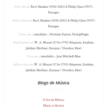
Pedro Ipê
em
Ravi Shankar (1920-2012) & Philip Glass (1937):
Passages
Adilson Assis
em
Ravi Shankar (1920-2012) & Philip Glass (1937):
Passages
Cássio
em
.: interlúdio :. Nicholas Payton: Nick@Night
Raif Haddad
em
W. A. Mozart (1756-1791): Réquiem, Exultate,
Jubilate (Berliner, Karajan / Dresden, Klee)
Cisco
em
.: interlúdio :. Joni Mitchell: Blue
Adilson Assis
em
W. A. Mozart (1756-1791): Réquiem, Exultate,
Jubilate (Berliner, Karajan / Dresden, Klee)
Blogs de Música
O Ser da Música
Music is the key