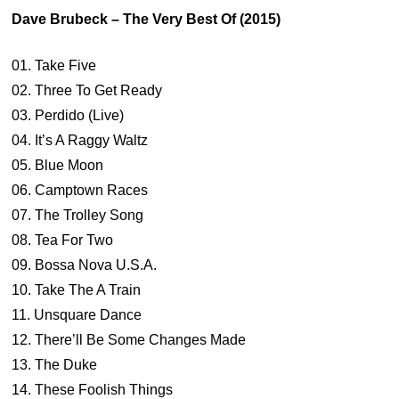
Dave Brubeck – The Very Best Of (2015)
01. Take Five
02. Three To Get Ready
03. Perdido (Live)
04. It’s A Raggy Waltz
05. Blue Moon
06. Camptown Races
07. The Trolley Song
08. Tea For Two
09. Bossa Nova U.S.A.
10. Take The A Train
11. Unsquare Dance
12. There’ll Be Some Changes Made
13. The Duke
14. These Foolish Things