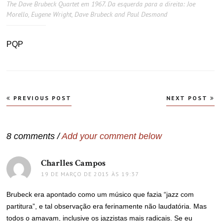
The Dave Brubeck Quartet em 1967. Da esquerda para a direita: Joe
Morello, Eugene Wright, Dave Brubeck and Paul Desmond
PQP
Navegação
PREVIOUS POST
NEXT POST
de
Post
8 comments /
Add your comment below
Charlles Campos
disse:
19 DE MARÇO DE 2015 ÀS 19:37
Brubeck era apontado como um músico que fazia “jazz com
partitura”, e tal observação era ferinamente não laudatória. Mas
todos o amavam, inclusive os jazzistas mais radicais. Se eu