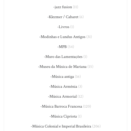
-jazz fusion
(11)
-Klezmer / Cabaret
(6)
-Livros
(1)
-Modinhas e Lundus Antigos
(31)
-MPB
(54)
-Muro das Lamentações
(1)
-Museu da Música de Mariana
(15)
-Música antiga
(16)
-Música Armênia
(3)
-Música Armorial
(12)
-Música Barroca Francesa
(120)
-Música Cipriota
(1)
-Música Colonial e Imperial Brasileira
(206)