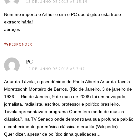
15 DE JUNHO DE 2018 ÀS 13:19
Nem me importa o Arthur e sim o PC que digitou esta frase
extraordinária!
abraços
RESPONDER
PC
disse:
19 DE JUNHO DE 2018 ÀS 7:47
Artur da Távola, o pseudônimo de Paulo Alberto Artur da Tavola
Moretzsonh Monteiro de Barros, (Rio de Janeiro, 3 de janeiro de
1936 — Rio de Janeiro, 9 de maio de 2008) foi um advogado,
jornalista, radialista, escritor, professor e político brasileiro.
Távola apresentava o programa Quem tem medo de música
clássica?, na TV Senado onde demonstrava sua profunda paixão
e conhecimento por música clássica e erudita.(Wikipédia)
Quer dizer, apesar de político tinha qualidades…