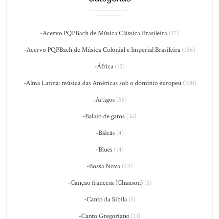
-Acervo PQPBach de Música Clássica Brasileira
(37)
-Acervo PQPBach de Música Colonial e Imperial Brasileira
(186)
-África
(12)
-Alma Latina: música das Américas sob o domínio europeu
(100)
-Artigos
(35)
-Balaio de gatos
(36)
-Bálcãs
(4)
-Blues
(14)
-Bossa Nova
(22)
-Canção francesa (Chanson)
(5)
-Canto da Sibila
(3)
-Canto Gregoriano
(13)