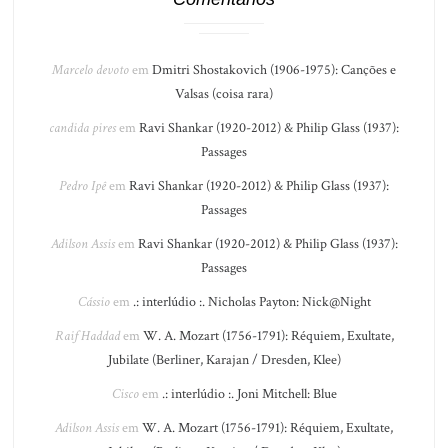
Marcelo devoto
em
Dmitri Shostakovich (1906-1975): Canções e
Valsas (coisa rara)
candida pires
em
Ravi Shankar (1920-2012) & Philip Glass (1937):
Passages
Pedro Ipê
em
Ravi Shankar (1920-2012) & Philip Glass (1937):
Passages
Adilson Assis
em
Ravi Shankar (1920-2012) & Philip Glass (1937):
Passages
Cássio
em
.: interlúdio :. Nicholas Payton: Nick@Night
Raif Haddad
em
W. A. Mozart (1756-1791): Réquiem, Exultate,
Jubilate (Berliner, Karajan / Dresden, Klee)
Cisco
em
.: interlúdio :. Joni Mitchell: Blue
Adilson Assis
em
W. A. Mozart (1756-1791): Réquiem, Exultate,