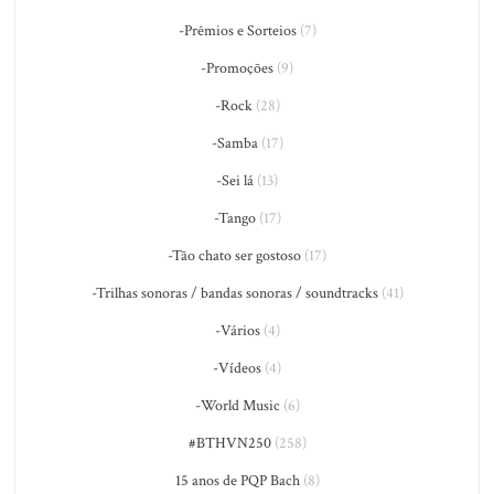
-Prêmios e Sorteios
(7)
-Promoções
(9)
-Rock
(28)
-Samba
(17)
-Sei lá
(13)
-Tango
(17)
-Tão chato ser gostoso
(17)
-Trilhas sonoras / bandas sonoras / soundtracks
(41)
-Vários
(4)
-Vídeos
(4)
-World Music
(6)
#BTHVN250
(258)
15 anos de PQP Bach
(8)