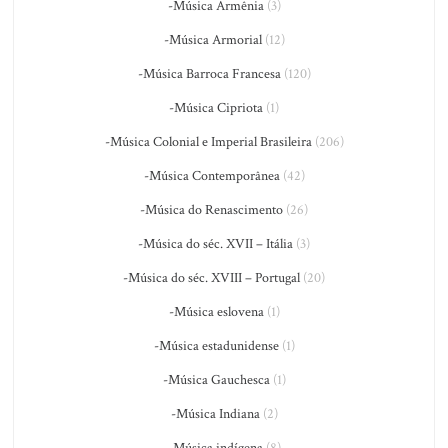
-Música Armênia
(3)
-Música Armorial
(12)
-Música Barroca Francesa
(120)
-Música Cipriota
(1)
-Música Colonial e Imperial Brasileira
(206)
-Música Contemporânea
(42)
-Música do Renascimento
(26)
-Música do séc. XVII – Itália
(3)
-Música do séc. XVIII – Portugal
(20)
-Música eslovena
(1)
-Música estadunidense
(1)
-Música Gauchesca
(1)
-Música Indiana
(2)
-Música indígena
(8)