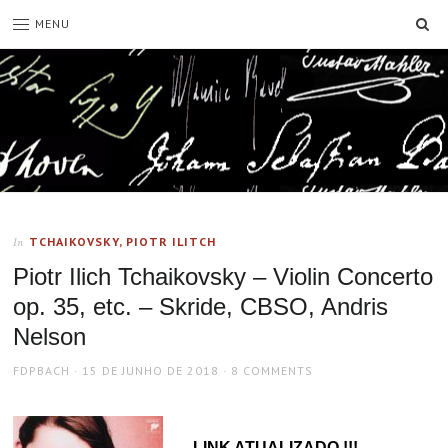
SE
MENU
TCHAIKOVSKY, PIOTR ILITCH
In
Piotr Ilich Tchaikovsky – Violin Concerto
op. 35, etc. – Skride, CBSO, Andris
Nelson
AUTHOR
POSTED
FDPBACH
15 DE JUNHO DE 2018
8 COMMENTS
ON
LINK ATUALIZADO !!!