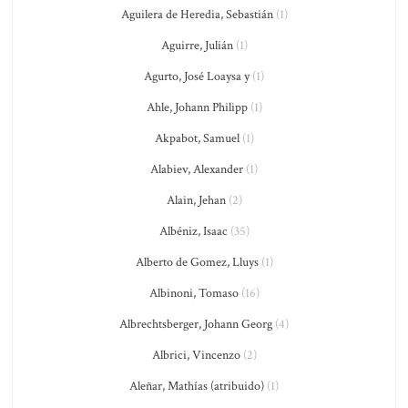
Aguilera de Heredia, Sebastián
(1)
Aguirre, Julián
(1)
Agurto, José Loaysa y
(1)
Ahle, Johann Philipp
(1)
Akpabot, Samuel
(1)
Alabiev, Alexander
(1)
Alain, Jehan
(2)
Albéniz, Isaac
(35)
Alberto de Gomez, Lluys
(1)
Albinoni, Tomaso
(16)
Albrechtsberger, Johann Georg
(4)
Albrici, Vincenzo
(2)
Aleñar, Mathías (atribuido)
(1)