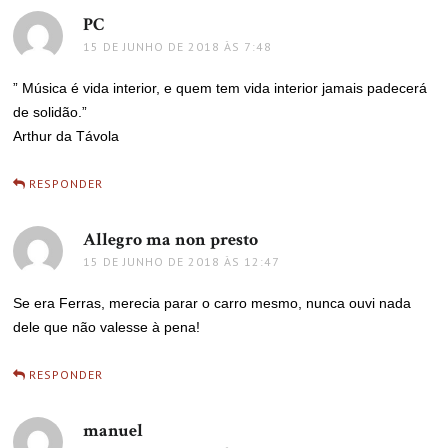
PC
disse:
15 DE JUNHO DE 2018 ÀS 7:48
” Música é vida interior, e quem tem vida interior jamais padecerá
de solidão.”
Arthur da Távola
RESPONDER
Allegro ma non presto
disse:
15 DE JUNHO DE 2018 ÀS 12:47
Se era Ferras, merecia parar o carro mesmo, nunca ouvi nada
dele que não valesse à pena!
RESPONDER
manuel
disse: