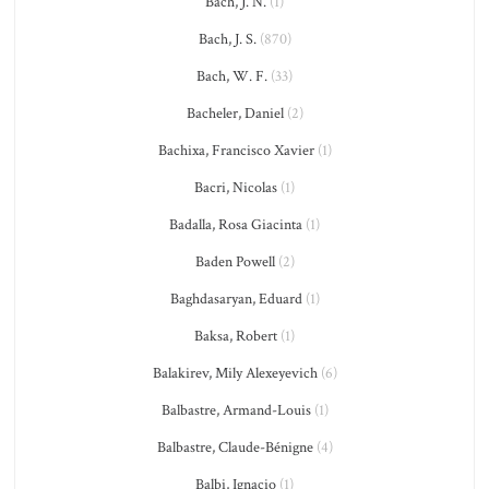
Bach, J. N.
(1)
Bach, J. S.
(870)
Bach, W. F.
(33)
Bacheler, Daniel
(2)
Bachixa, Francisco Xavier
(1)
Bacri, Nicolas
(1)
Badalla, Rosa Giacinta
(1)
Baden Powell
(2)
Baghdasaryan, Eduard
(1)
Baksa, Robert
(1)
Balakirev, Mily Alexeyevich
(6)
Balbastre, Armand-Louis
(1)
Balbastre, Claude-Bénigne
(4)
Balbi, Ignacio
(1)