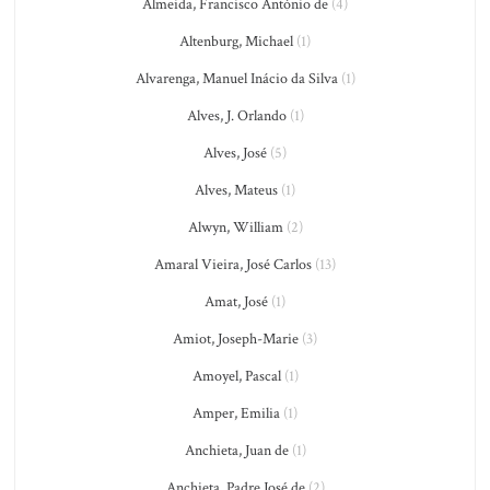
Almeida, Francisco António de
(4)
Altenburg, Michael
(1)
Alvarenga, Manuel Inácio da Silva
(1)
Alves, J. Orlando
(1)
Alves, José
(5)
Alves, Mateus
(1)
Alwyn, William
(2)
Amaral Vieira, José Carlos
(13)
Amat, José
(1)
Amiot, Joseph-Marie
(3)
Amoyel, Pascal
(1)
Amper, Emilia
(1)
Anchieta, Juan de
(1)
Anchieta, Padre José de
(2)