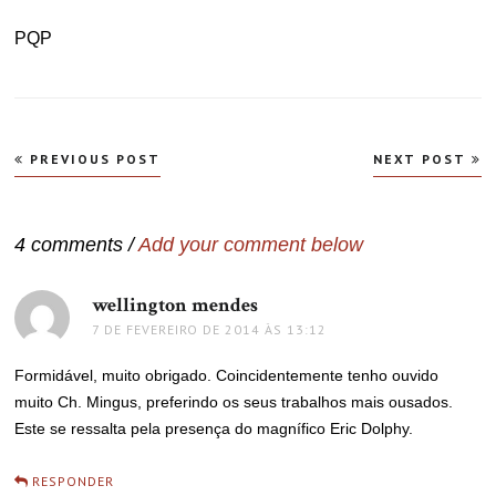
PQP
Navegação
PREVIOUS POST
NEXT POST
de
Post
4 comments /
Add your comment below
wellington mendes
disse:
7 DE FEVEREIRO DE 2014 ÀS 13:12
Formidável, muito obrigado. Coincidentemente tenho ouvido
muito Ch. Mingus, preferindo os seus trabalhos mais ousados.
Este se ressalta pela presença do magnífico Eric Dolphy.
RESPONDER