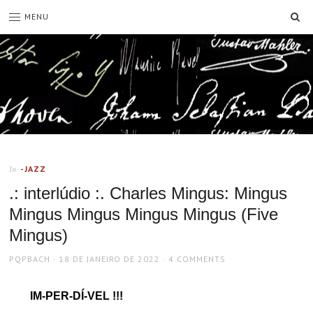
SE
MENU
-JAZZ
In
.: interlúdio :. Charles Mingus: Mingus
Mingus Mingus Mingus Mingus (Five
Mingus)
AUTHOR
POSTED
PQPBACH
18 DE JANEIRO DE 2022
4 COMMENTS
ON
IM-PER-DÍ-VEL !!!