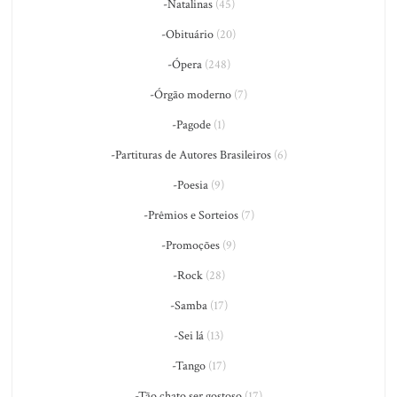
-Natalinas
(45)
-Obituário
(20)
-Ópera
(248)
-Órgão moderno
(7)
-Pagode
(1)
-Partituras de Autores Brasileiros
(6)
-Poesia
(9)
-Prêmios e Sorteios
(7)
-Promoções
(9)
-Rock
(28)
-Samba
(17)
-Sei lá
(13)
-Tango
(17)
-Tão chato ser gostoso
(17)