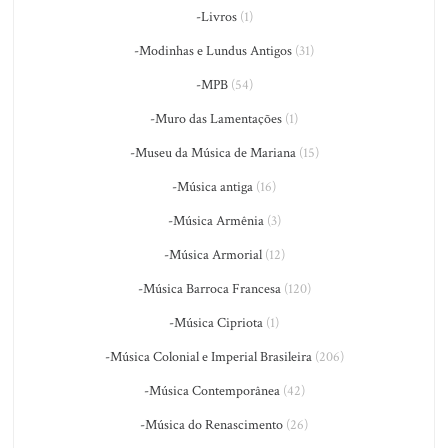
-Livros
(1)
-Modinhas e Lundus Antigos
(31)
-MPB
(54)
-Muro das Lamentações
(1)
-Museu da Música de Mariana
(15)
-Música antiga
(16)
-Música Armênia
(3)
-Música Armorial
(12)
-Música Barroca Francesa
(120)
-Música Cipriota
(1)
-Música Colonial e Imperial Brasileira
(206)
-Música Contemporânea
(42)
-Música do Renascimento
(26)