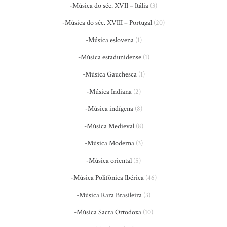
-Música do séc. XVII – Itália
(3)
-Música do séc. XVIII – Portugal
(20)
-Música eslovena
(1)
-Música estadunidense
(1)
-Música Gauchesca
(1)
-Música Indiana
(2)
-Música indígena
(8)
-Música Medieval
(8)
-Música Moderna
(3)
-Música oriental
(5)
-Música Polifônica Ibérica
(46)
-Música Rara Brasileira
(3)
-Música Sacra Ortodoxa
(10)