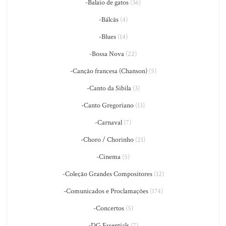
-Balaio de gatos
(36)
-Bálcãs
(4)
-Blues
(14)
-Bossa Nova
(22)
-Canção francesa (Chanson)
(5)
-Canto da Sibila
(3)
-Canto Gregoriano
(13)
-Carnaval
(7)
-Choro / Chorinho
(21)
-Cinema
(5)
-Coleção Grandes Compositores
(12)
-Comunicados e Proclamações
(174)
-Concertos
(5)
-DG Essentials
(7)