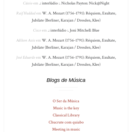
Cássio
em
.: interlúdio :. Nicholas Payton: Nick@Night
Raif Haddad
em
W. A. Mozart (1756-1791): Réquiem, Exultate,
Jubilate (Berliner, Karajan / Dresden, Klee)
Cisco
em
.: interlúdio :. Joni Mitchell: Blue
Adilson Assis
em
W. A. Mozart (1756-1791): Réquiem, Exultate,
Jubilate (Berliner, Karajan / Dresden, Klee)
José Eduardo
em
W. A. Mozart (1756-1791): Réquiem, Exultate,
Jubilate (Berliner, Karajan / Dresden, Klee)
Blogs de Música
O Ser da Música
Music is the key
Classical Library
Chucrute com quiabo
Meeting in music