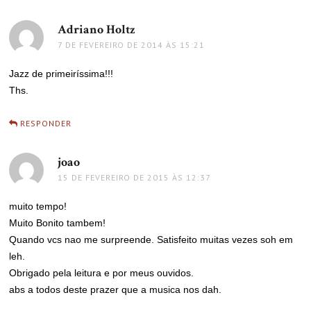
Adriano Holtz
disse:
7 DE FEVEREIRO DE 2014 ÀS 15:21
Jazz de primeiríssima!!!
Ths.
RESPONDER
joao
disse:
15 DE FEVEREIRO DE 2015 ÀS 12:37
muito tempo!
Muito Bonito tambem!
Quando vcs nao me surpreende. Satisfeito muitas vezes soh em
leh.
Obrigado pela leitura e por meus ouvidos.
abs a todos deste prazer que a musica nos dah.