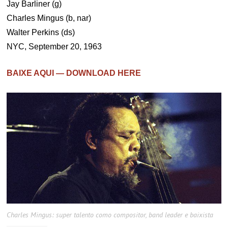
Jay Barliner (g)
Charles Mingus (b, nar)
Walter Perkins (ds)
NYC, September 20, 1963
BAIXE AQUI — DOWNLOAD HERE
Charles Mingus: super talento como compositor, band leader e baixista