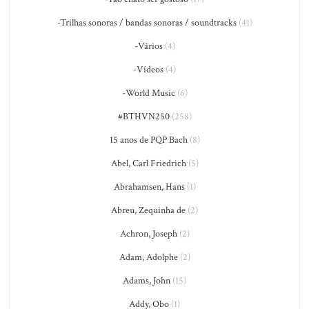
-Trilhas sonoras / bandas sonoras / soundtracks
(41)
-Vários
(4)
-Vídeos
(4)
-World Music
(6)
#BTHVN250
(258)
15 anos de PQP Bach
(8)
Abel, Carl Friedrich
(5)
Abrahamsen, Hans
(1)
Abreu, Zequinha de
(2)
Achron, Joseph
(2)
Adam, Adolphe
(2)
Adams, John
(15)
Addy, Obo
(1)