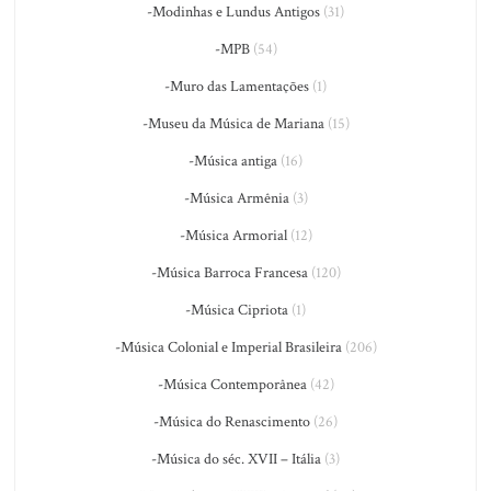
-Modinhas e Lundus Antigos
(31)
-MPB
(54)
-Muro das Lamentações
(1)
-Museu da Música de Mariana
(15)
-Música antiga
(16)
-Música Armênia
(3)
-Música Armorial
(12)
-Música Barroca Francesa
(120)
-Música Cipriota
(1)
-Música Colonial e Imperial Brasileira
(206)
-Música Contemporânea
(42)
-Música do Renascimento
(26)
-Música do séc. XVII – Itália
(3)