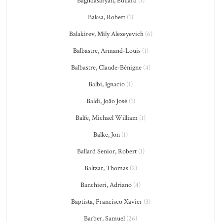
Baghdasaryan, Eduard
(1)
Baksa, Robert
(1)
Balakirev, Mily Alexeyevich
(6)
Balbastre, Armand-Louis
(1)
Balbastre, Claude-Bénigne
(4)
Balbi, Ignacio
(1)
Baldi, João José
(1)
Balfe, Michael William
(1)
Balke, Jon
(1)
Ballard Senior, Robert
(1)
Baltzar, Thomas
(2)
Banchieri, Adriano
(4)
Baptista, Francisco Xavier
(3)
Barber, Samuel
(26)