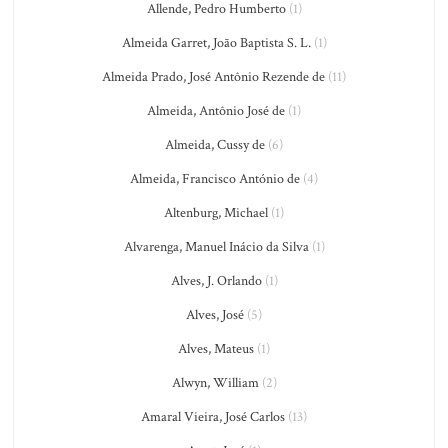
Allende, Pedro Humberto
(1)
Almeida Garret, João Baptista S. L.
(1)
Almeida Prado, José Antônio Rezende de
(11)
Almeida, Antônio José de
(1)
Almeida, Cussy de
(6)
Almeida, Francisco António de
(4)
Altenburg, Michael
(1)
Alvarenga, Manuel Inácio da Silva
(1)
Alves, J. Orlando
(1)
Alves, José
(5)
Alves, Mateus
(1)
Alwyn, William
(2)
Amaral Vieira, José Carlos
(13)