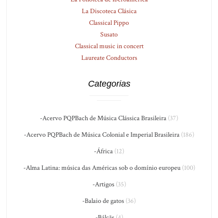
La Discoteca Clásica
Classical Pippo
Susato
Classical music in concert
Laureate Conductors
Categorias
-Acervo PQPBach de Música Clássica Brasileira
(37)
-Acervo PQPBach de Música Colonial e Imperial Brasileira
(186)
-África
(12)
-Alma Latina: música das Américas sob o domínio europeu
(100)
-Artigos
(35)
-Balaio de gatos
(36)
-Bálcãs
(4)