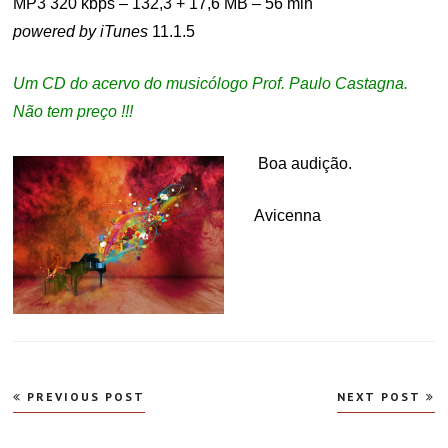
MP3 320 kbps – 132,3 + 17,6 MB – 56 min
powered by iTunes
11.1.5
Um CD do acervo do musicólogo Prof. Paulo Castagna.
Não tem preço !!!
.
Boa audição.
Avicenna
Navegação
PREVIOUS POST
NEXT POST
de
Post