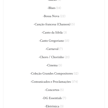
-Blues
(14)
-Bossa Nova
(22)
-Canção francesa (Chanson)
(5)
-Canto da Sibila
(3)
-Canto Gregoriano
(13)
-Carnaval
(7)
-Choro / Chorinho
(21)
-Cinema
(5)
-Coleção Grandes Compositores
(12)
-Comunicados e Proclamações
(174)
-Concertos
(5)
-DG Essentials
(7)
-Eletrônica
(3)