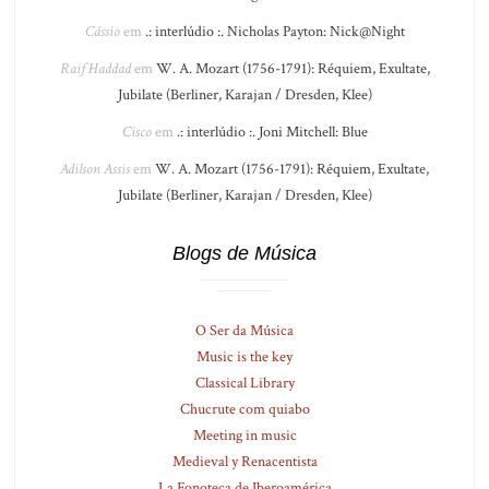
Cássio
em
.: interlúdio :. Nicholas Payton: Nick@Night
Raif Haddad
em
W. A. Mozart (1756-1791): Réquiem, Exultate,
Jubilate (Berliner, Karajan / Dresden, Klee)
Cisco
em
.: interlúdio :. Joni Mitchell: Blue
Adilson Assis
em
W. A. Mozart (1756-1791): Réquiem, Exultate,
Jubilate (Berliner, Karajan / Dresden, Klee)
Blogs de Música
O Ser da Música
Music is the key
Classical Library
Chucrute com quiabo
Meeting in music
Medieval y Renacentista
La Fonoteca de Iberoamérica