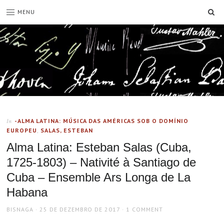
SE
MENU
-ALMA LATINA: MÚSICA DAS AMÉRICAS SOB O DOMÍNIO
In
EUROPEU
,
SALAS, ESTEBAN
Alma Latina: Esteban Salas (Cuba,
1725-1803) – Nativité à Santiago de
Cuba – Ensemble Ars Longa de La
Habana
AUTHOR
POSTED
BISNAGA
25 DE DEZEMBRO DE 2017
1 COMMENT
ON