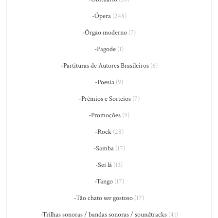
-Ópera
(248)
-Órgão moderno
(7)
-Pagode
(1)
-Partituras de Autores Brasileiros
(6)
-Poesia
(9)
-Prêmios e Sorteios
(7)
-Promoções
(9)
-Rock
(28)
-Samba
(17)
-Sei lá
(13)
-Tango
(17)
-Tão chato ser gostoso
(17)
-Trilhas sonoras / bandas sonoras / soundtracks
(41)