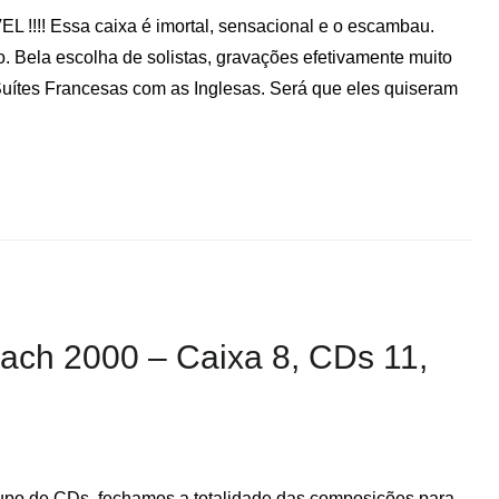
L !!!! Essa caixa é imortal, sensacional e o escambau.
o. Bela escolha de solistas, gravações efetivamente muito
Suítes Francesas com as Inglesas. Será que eles quiseram
Bach 2000 – Caixa 8, CDs 11,
rupo de CDs, fechamos a totalidade das composições para