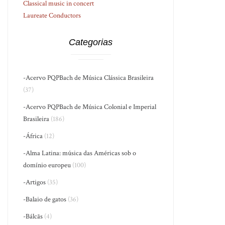
Classical music in concert
Laureate Conductors
Categorias
-Acervo PQPBach de Música Clássica Brasileira
(37)
-Acervo PQPBach de Música Colonial e Imperial
Brasileira
(186)
-África
(12)
-Alma Latina: música das Américas sob o
domínio europeu
(100)
-Artigos
(35)
-Balaio de gatos
(36)
-Bálcãs
(4)