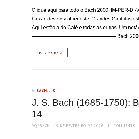
Clique aqui para todo o Bach 2000. IM-PER-DÍ-VE
baixar, deve escolher este. Grandes Cantatas 
Aqui estão a do Café e todas as outras. Um notá
————————————————— Bach 2000
READ MORE
BACH, J. S.
In
J. S. Bach (1685-1750): 
14
AUTHOR
POSTED
PQPBACH
19 DE FEVEREIRO DE 2026
11 COMMENTS
ON