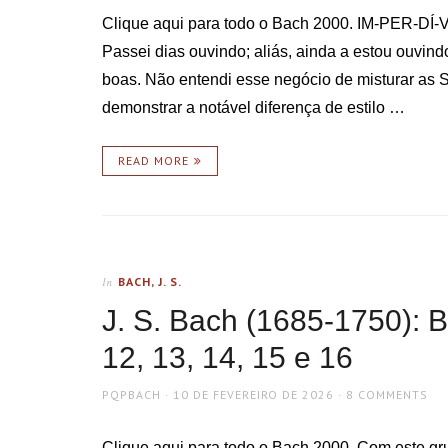
Clique aqui para todo o Bach 2000. IM-PER-DÍ-VE
Passei dias ouvindo; aliás, ainda a estou ouvind
boas. Não entendi esse negócio de misturar as 
demonstrar a notável diferença de estilo …
READ MORE
BACH, J. S.
In
J. S. Bach (1685-1750): 
12, 13, 14, 15 e 16
AUTHOR
POSTED
PQPBACH
10 DE FEVEREIRO DE 2026
8 COMMENTS
ON
Clique aqui para todo o Bach 2000. Com este g