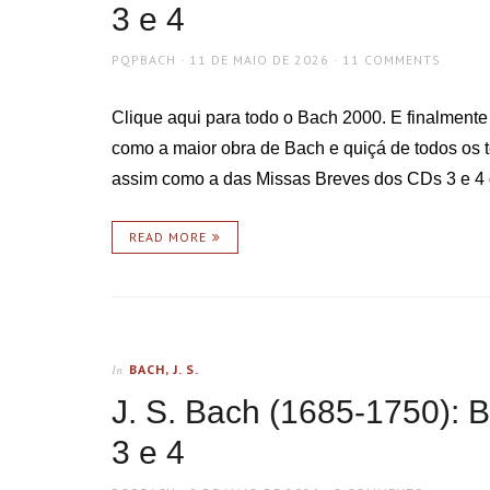
3 e 4
AUTHOR
POSTED
PQPBACH
11 DE MAIO DE 2026
11 COMMENTS
ON
Clique aqui para todo o Bach 2000. E finalment
como a maior obra de Bach e quiçá de todos os 
assim como a das Missas Breves dos CDs 3 e 4 d
READ MORE
BACH, J. S.
In
J. S. Bach (1685-1750): 
3 e 4