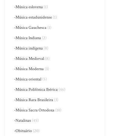
-Música eslovena
(1)
-Música estadunidense
(1)
-Música Gauchesca
(1)
-Música Indiana
(2)
-Música indígena
(8)
-Música Medieval
(8)
-Música Moderna
(3)
-Música oriental
(5)
-Música Polifônica Ibérica
(46)
-Música Rara Brasileira
(3)
-Música Sacra Ortodoxa
(10)
-Natalinas
(45)
-Obituário
(20)