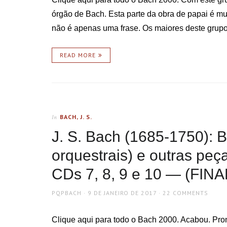
órgão de Bach. Esta parte da obra de papai é m
não é apenas uma frase. Os maiores deste grupo
READ MORE
BACH, J. S.
In
J. S. Bach (1685-1750): 
orquestrais) e outras peç
CDs 7, 8, 9 e 10 — (FINA
AUTHOR
POSTED
PQPBACH
9 DE JANEIRO DE 2017
22 COMMENTS
ON
Clique aqui para todo o Bach 2000. Acabou. Pro