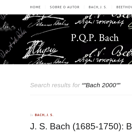
HOME
SOBRE O AUTOR
BACH, J. S.
BEETHOV
P.Q.P. Bach
Search results for
“"Bach 2000"”
BACH, J. S.
In
J. S. Bach (1685-1750): 