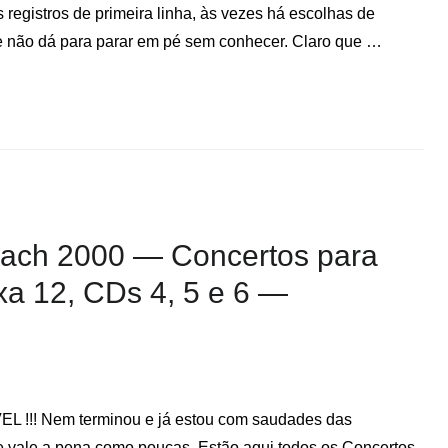
registros de primeira linha, às vezes há escolhas de
 e não dá para parar em pé sem conhecer. Claro que …
 Bach 2000 — Concertos para
a 12, CDs 4, 5 e 6 —
EL !!! Nem terminou e já estou com saudades das
e vale a pena como poucas. Estão aqui todos os Concertos