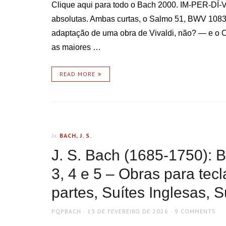
Clique aqui para todo o Bach 2000. IM-PER-DÍ-
absolutas. Ambas curtas, o Salmo 51, BWV 1083
adaptação de uma obra de Vivaldi, não? — e o O
as maiores …
READ MORE
BACH, J. S.
In
J. S. Bach (1685-1750): 
3, 4 e 5 – Obras para tec
partes, Suítes Inglesas, 
AUTHOR
POSTED
PQPBACH
13 DE FEVEREIRO DE 2026
9 COMMENTS
ON