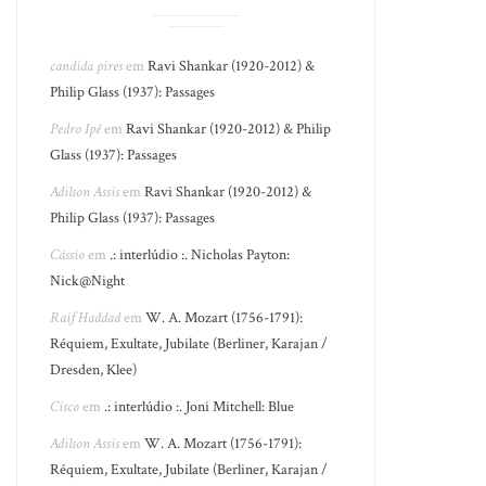
candida pires
em
Ravi Shankar (1920-2012) &
Philip Glass (1937): Passages
Pedro Ipê
em
Ravi Shankar (1920-2012) & Philip
Glass (1937): Passages
Adilson Assis
em
Ravi Shankar (1920-2012) &
Philip Glass (1937): Passages
Cássio
em
.: interlúdio :. Nicholas Payton:
Nick@Night
Raif Haddad
em
W. A. Mozart (1756-1791):
Réquiem, Exultate, Jubilate (Berliner, Karajan /
Dresden, Klee)
Cisco
em
.: interlúdio :. Joni Mitchell: Blue
Adilson Assis
em
W. A. Mozart (1756-1791):
Réquiem, Exultate, Jubilate (Berliner, Karajan /