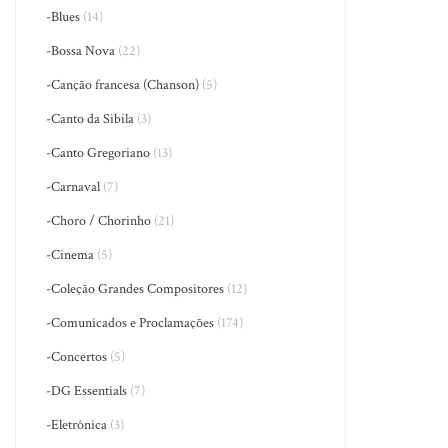
-Blues
(14)
-Bossa Nova
(22)
-Canção francesa (Chanson)
(5)
-Canto da Sibila
(3)
-Canto Gregoriano
(13)
-Carnaval
(7)
-Choro / Chorinho
(21)
-Cinema
(5)
-Coleção Grandes Compositores
(12)
-Comunicados e Proclamações
(174)
-Concertos
(5)
-DG Essentials
(7)
-Eletrônica
(3)