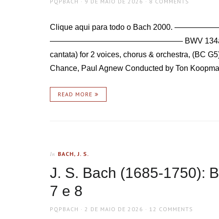
AUTHOR
POSTED
PQPBACH
9 DE MAIO DE 2026
8 COMMENTS
ON
Clique aqui para todo o Bach 2000. ——
————————————————— BWV 134a – Die Zeit
cantata) for 2 voices, chorus & orchestra, (BC 
Chance, Paul Agnew Conducted by Ton Koopman 1
READ MORE
BACH, J. S.
In
J. S. Bach (1685-1750): 
7 e 8
AUTHOR
POSTED
PQPBACH
2 DE MAIO DE 2026
12 COMMENTS
ON