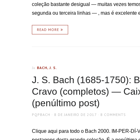
coleção bastante desigual — muitas vezes temos 
segunda ou terceira linhas — , mas é excelente
READ MORE
BACH, J. S.
In
J. S. Bach (1685-1750):
Cravo (completos) — Caix
(penúltimo post)
AUTHOR
POSTED
PQPBACH
8 DE JANEIRO DE 2017
8 COMMENTS
ON
Clique aqui para todo o Bach 2000. IM-PER-DÍ-V
postagens desta grande coleção. É a penúltima 