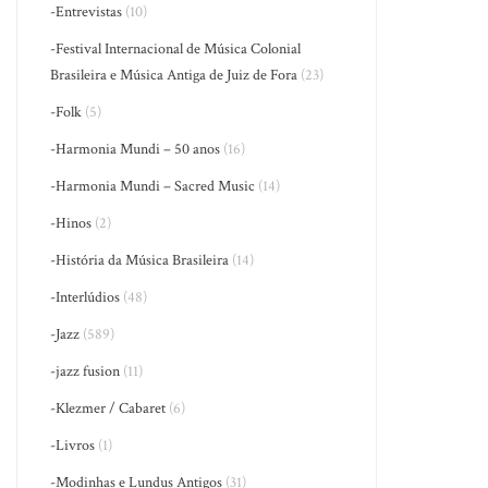
-Entrevistas
(10)
-Festival Internacional de Música Colonial
Brasileira e Música Antiga de Juiz de Fora
(23)
-Folk
(5)
-Harmonia Mundi – 50 anos
(16)
-Harmonia Mundi – Sacred Music
(14)
-Hinos
(2)
-História da Música Brasileira
(14)
-Interlúdios
(48)
-Jazz
(589)
-jazz fusion
(11)
-Klezmer / Cabaret
(6)
-Livros
(1)
-Modinhas e Lundus Antigos
(31)