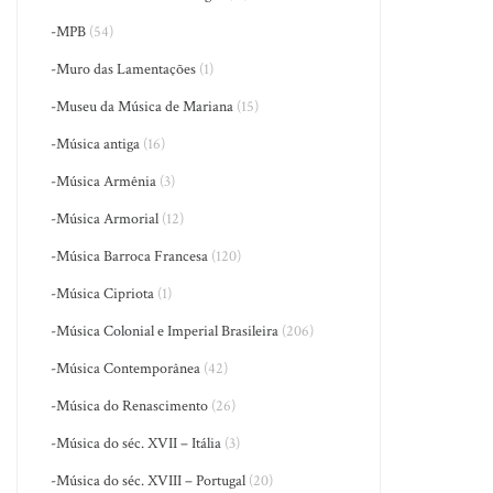
-MPB
(54)
-Muro das Lamentações
(1)
-Museu da Música de Mariana
(15)
-Música antiga
(16)
-Música Armênia
(3)
-Música Armorial
(12)
-Música Barroca Francesa
(120)
-Música Cipriota
(1)
-Música Colonial e Imperial Brasileira
(206)
-Música Contemporânea
(42)
-Música do Renascimento
(26)
-Música do séc. XVII – Itália
(3)
-Música do séc. XVIII – Portugal
(20)