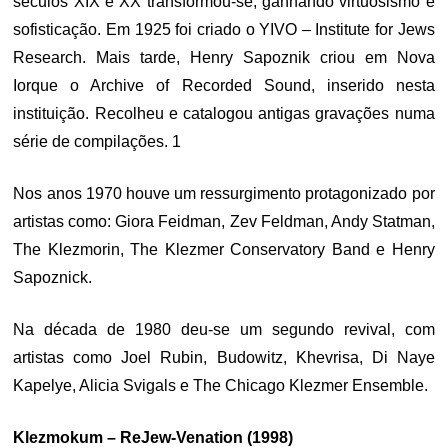
séculos XIX e XX transformou-se, ganhando virtuosismo e
sofisticação. Em 1925 foi criado o YIVO – Institute for Jews
Research. Mais tarde, Henry Sapoznik criou em Nova
Iorque o Archive of Recorded Sound, inserido nesta
instituição. Recolheu e catalogou antigas gravações numa
série de compilações. 1
Nos anos 1970 houve um ressurgimento protagonizado por
artistas como: Giora Feidman, Zev Feldman, Andy Statman,
The Klezmorin, The Klezmer Conservatory Band e Henry
Sapoznick.
Na década de 1980 deu-se um segundo revival, com
artistas como Joel Rubin, Budowitz, Khevrisa, Di Naye
Kapelye, Alicia Svigals e The Chicago Klezmer Ensemble.
Klezmokum ‎– ReJew-Venation (1998)