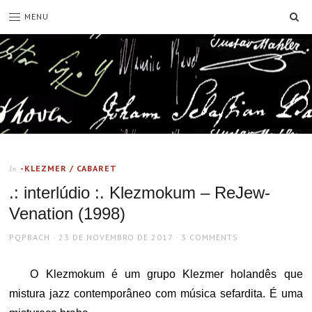
SE
MENU
-KLEZMER / CABARET
In
.: interlúdio :. Klezmokum ‎– ReJew-
Venation (1998)
AUTHOR
POSTED
PQPBACH
23 DE NOVEMBRO DE 2017
3 COMMENTS
ON
O Klezmokum é um grupo Klezmer holandês que
mistura jazz contemporâneo com música sefardita. É uma