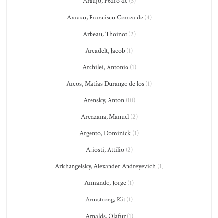
Araujo, Pedro de
(3)
Arauxo, Francisco Correa de
(4)
Arbeau, Thoinot
(2)
Arcadelt, Jacob
(1)
Archilei, Antonio
(1)
Arcos, Matías Durango de los
(1)
Arensky, Anton
(10)
Arenzana, Manuel
(2)
Argento, Dominick
(1)
Ariosti, Attilio
(2)
Arkhangelsky, Alexander Andreyevich
(1)
Armando, Jorge
(1)
Armstrong, Kit
(1)
Arnalds, Olafur
(1)