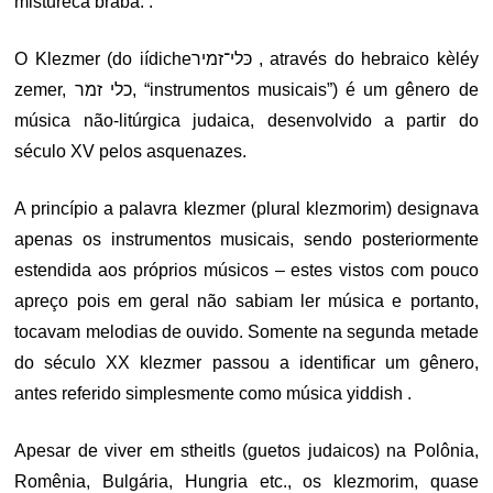
mistureca braba. .
O Klezmer (do iídicheכּלי־זמיר , através do hebraico kèléy
zemer, כלי זמר, “instrumentos musicais”) é um gênero de
música não-litúrgica judaica, desenvolvido a partir do
século XV pelos asquenazes.
A princípio a palavra klezmer (plural klezmorim) designava
apenas os instrumentos musicais, sendo posteriormente
estendida aos próprios músicos – estes vistos com pouco
apreço pois em geral não sabiam ler música e portanto,
tocavam melodias de ouvido. Somente na segunda metade
do século XX klezmer passou a identificar um gênero,
antes referido simplesmente como música yiddish .
Apesar de viver em stheitls (guetos judaicos) na Polônia,
Romênia, Bulgária, Hungria etc., os klezmorim, quase