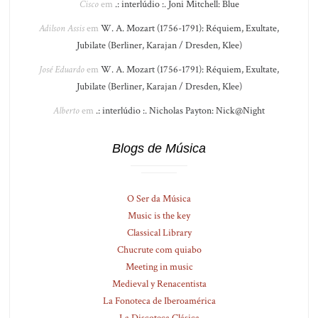
Cisco
em
.: interlúdio :. Joni Mitchell: Blue
Adilson Assis
em
W. A. Mozart (1756-1791): Réquiem, Exultate,
Jubilate (Berliner, Karajan / Dresden, Klee)
José Eduardo
em
W. A. Mozart (1756-1791): Réquiem, Exultate,
Jubilate (Berliner, Karajan / Dresden, Klee)
Alberto
em
.: interlúdio :. Nicholas Payton: Nick@Night
Blogs de Música
O Ser da Música
Music is the key
Classical Library
Chucrute com quiabo
Meeting in music
Medieval y Renacentista
La Fonoteca de Iberoamérica
La Discoteca Clásica