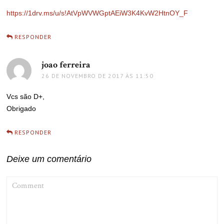
https://1drv.ms/u/s!AtVpWVWGptAEiW3K4KvW2HtnOY_F
RESPONDER
joao ferreira
disse:
26 DE NOVEMBRO DE 2017 ÀS 11:50
Vcs são D+,
Obrigado
RESPONDER
Deixe um comentário
COMMENT