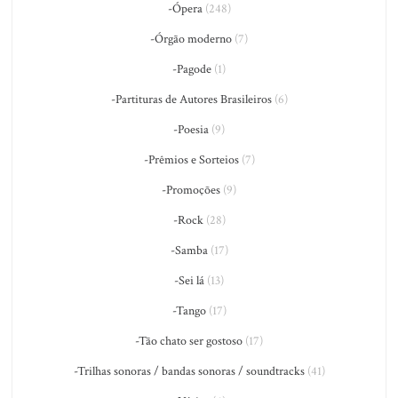
-Ópera
(248)
-Órgão moderno
(7)
-Pagode
(1)
-Partituras de Autores Brasileiros
(6)
-Poesia
(9)
-Prêmios e Sorteios
(7)
-Promoções
(9)
-Rock
(28)
-Samba
(17)
-Sei lá
(13)
-Tango
(17)
-Tão chato ser gostoso
(17)
-Trilhas sonoras / bandas sonoras / soundtracks
(41)