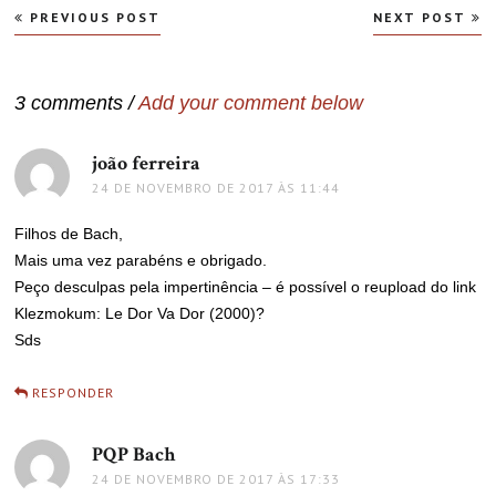
Navegação
PREVIOUS POST
NEXT POST
de
Post
3 comments /
Add your comment below
joão ferreira
disse:
24 DE NOVEMBRO DE 2017 ÀS 11:44
Filhos de Bach,
Mais uma vez parabéns e obrigado.
Peço desculpas pela impertinência – é possível o reupload do link
Klezmokum: Le Dor Va Dor (2000)?
Sds
RESPONDER
PQP Bach
disse:
24 DE NOVEMBRO DE 2017 ÀS 17:33