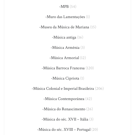
-MPB
(54)
-Muro das Lamentações
(1)
-Museu da Música de Mariana
(15)
-Música antiga
(16)
-Música Armênia
(3)
-Música Armorial
(12)
-Música Barroca Francesa
(120)
-Música Cipriota
(1)
-Música Colonial e Imperial Brasileira
(206)
-Música Contemporânea
(42)
-Música do Renascimento
(26)
-Música do séc. XVII – Itália
(3)
-Música do séc. XVIII – Portugal
(20)