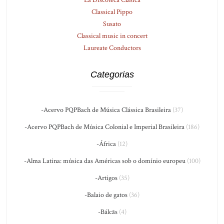
Classical Pippo
Susato
Classical music in concert
Laureate Conductors
Categorias
-Acervo PQPBach de Música Clássica Brasileira
(37)
-Acervo PQPBach de Música Colonial e Imperial Brasileira
(186)
-África
(12)
-Alma Latina: música das Américas sob o domínio europeu
(100)
-Artigos
(35)
-Balaio de gatos
(36)
-Bálcãs
(4)