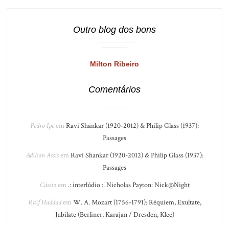
Outro blog dos bons
Milton Ribeiro
Comentários
Pedro Ipê
em
Ravi Shankar (1920-2012) & Philip Glass (1937):
Passages
Adilson Assis
em
Ravi Shankar (1920-2012) & Philip Glass (1937):
Passages
Cássio
em
.: interlúdio :. Nicholas Payton: Nick@Night
Raif Haddad
em
W. A. Mozart (1756-1791): Réquiem, Exultate,
Jubilate (Berliner, Karajan / Dresden, Klee)