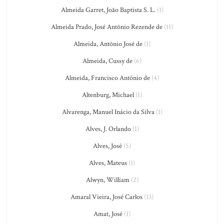
Almeida Garret, João Baptista S. L.
(1)
Almeida Prado, José Antônio Rezende de
(11)
Almeida, Antônio José de
(1)
Almeida, Cussy de
(6)
Almeida, Francisco António de
(4)
Altenburg, Michael
(1)
Alvarenga, Manuel Inácio da Silva
(1)
Alves, J. Orlando
(1)
Alves, José
(5)
Alves, Mateus
(1)
Alwyn, William
(2)
Amaral Vieira, José Carlos
(13)
Amat, José
(1)