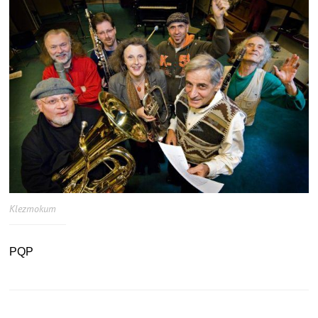
Klezmokum
PQP